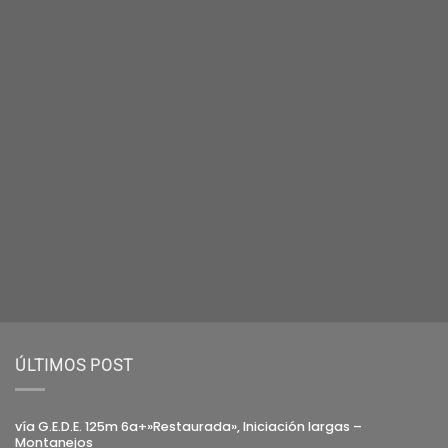
ÚLTIMOS POST
vía G.E.D.E. 125m 6a+»Restaurada», Iniciación largas –
Montanejos