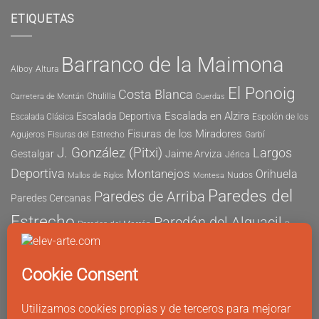
ETIQUETAS
Barranco de la Maimona
Alboy
Altura
El Ponoig
Costa Blanca
Chulilla
Carretera de Montán
Cuerdas
Escalada en Alzira
Escalada Deportiva
Escalada Clásica
Espolón de los
Fisuras de los Miradores
Agujeros
Fisuras del Estrecho
Garbí
J. González (Pitxi)
Largos
Gestalgar
Jaime Arviza
Jérica
Deportiva
Montanejos
Orihuela
Nudos
Mallos de Riglos
Montesa
Paredes del
Paredes de Arriba
Paredes Cercanas
Estrecho
Paredón del Alguacil
Paredes del Morrón
Pau
Risco del Morrón
Peñón de Ifach
Peña María
Sector
Vicent
Tapia
Tallat Roig
Seguridad
Este
Sector Tubo
Sector Sur
Montanejos
Varios Largos
Tozal de Levante
Xeresa
Ximo
Álvaro Vernich
Fuertes