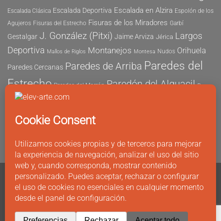
Escalada en Alzira
Escalada Deportiva
Escalada Clásica
Espolón de los
Fisuras de los Miradores
Agujeros
Fisuras del Estrecho
Garbí
J. González (Pitxi)
Largos
Gestalgar
Jaime Arviza
Jérica
Deportiva
Montanejos
Orihuela
Nudos
Mallos de Riglos
Montesa
Paredes del
Paredes de Arriba
Paredes Cercanas
Estrecho
Paredón del Alguacil
Paredes del Morrón
Pau
Risco del Morrón
Peñón de Ifach
Peña María
Sector
Vicent
Tapia
Tallat Roig
Seguridad
Este
Sector Tubo
Sector Sur
Montanejos
Varios Largos
Tozal de Levante
Xeresa
Ximo
Álvaro Vernich
Fuertes
CONTACTO