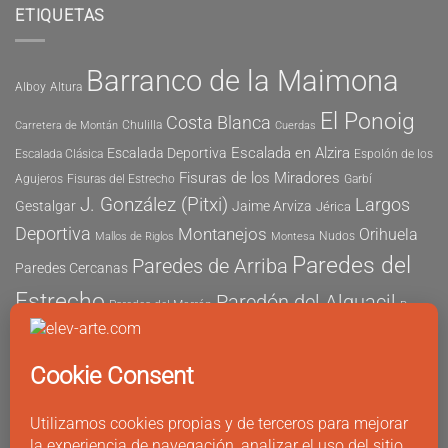
ETIQUETAS
Barranco de la Maimona
Alboy
Altura
El Ponoig
Costa Blanca
Chulilla
Carretera de Montán
Cuerdas
Escalada en Alzira
Escalada Deportiva
Escalada Clásica
Espolón de los
Fisuras de los Miradores
Agujeros
Fisuras del Estrecho
Garbí
J. González (Pitxi)
Largos
Gestalgar
Jaime Arviza
Jérica
Deportiva
Montanejos
Orihuela
Nudos
Mallos de Riglos
Montesa
Paredes del
Paredes de Arriba
Paredes Cercanas
Estrecho
Paredón del Alguacil
Paredes del Morrón
Pau
Risco del Morrón
Peñón de Ifach
Peña María
Sector
Vicent
Tapia
Tallat Roig
Seguridad
Este
Sector Tubo
Sector Sur
Montanejos
Varios Largos
Tozal de Levante
Xeresa
Ximo
Álvaro Vernich
Fuertes