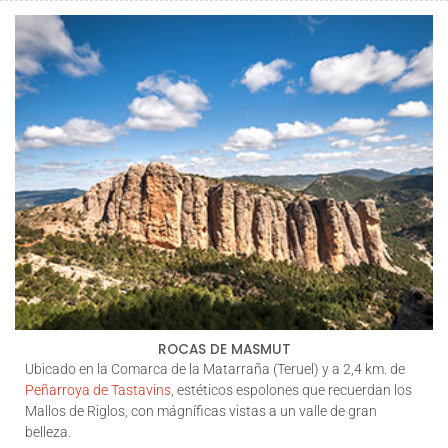
ROCAS DE MASMUT
Ubicado en la Comarca de la Matarraña (Teruel) y a 2,4 km. de
Peñarroya de Tastavins
, estéticos espolones que recuerdan los
Mallos de Riglos, con mágníficas vistas a un valle de gran
belleza.