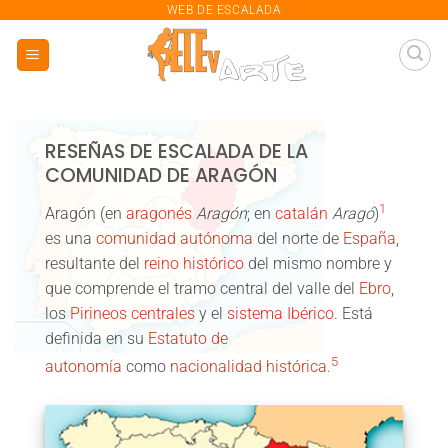
saltar
WEB DE ESCALADA
al
contenido
RESEÑAS DE ESCALADA DE LA
COMUNIDAD DE ARAGÓN
1
Aragón
(en
aragonés
Aragón
; en
catalán
Aragó
)
es una
comunidad autónoma
del norte de
España
,
resultante del
reino histórico
del mismo nombre y
que comprende el tramo central del valle del
Ebro
,
los
Pirineos centrales
y el
sistema Ibérico
. Está
definida en su
Estatuto de
5
autonomía
como
nacionalidad histórica
.