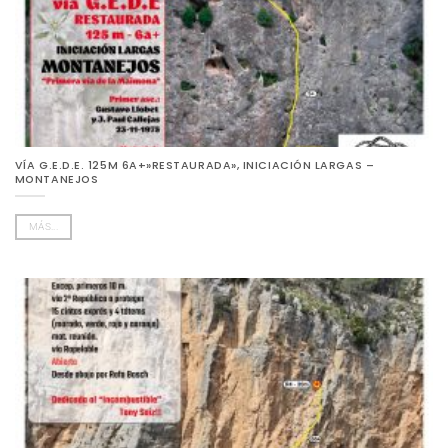
VÍA G.E.D.E. 125M 6A+»RESTAURADA», INICIACIÓN LARGAS –
MONTANEJOS
MÁS...