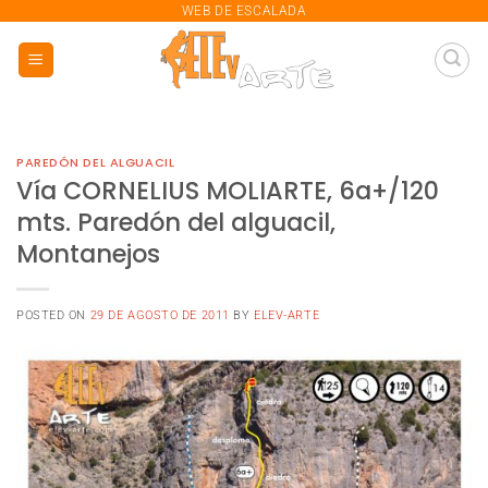
saltar
WEB DE ESCALADA
al
contenido
PAREDÓN DEL ALGUACIL
Vía CORNELIUS MOLIARTE, 6a+/120
mts. Paredón del alguacil,
Montanejos
POSTED ON
29 DE AGOSTO DE 2011
BY
ELEV-ARTE