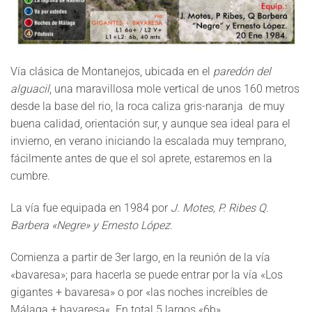
Vía clásica de Montanejos, ubicada en el
paredón del
alguacil
, una maravillosa mole vertical de unos 160 metros
desde la base del rio, la roca caliza gris-naranja de muy
buena calidad, orientación sur, y aunque sea ideal para el
invierno, en verano iniciando la escalada muy temprano,
fácilmente antes de que el sol aprete, estaremos en la
cumbre.
La vía fue equipada en 1984 por
J. Motes, P. Ribes Q.
Barbera «Negre» y Ernesto López
.
Comienza a partir de 3er largo, en la reunión de la vía
«bavaresa»; para hacerla se puede entrar por la vía «
Los
gigantes + bavaresa
» o por «
las noches increíbles de
Málaga + bavaresa
«.
En total 5 largos «6b»
.