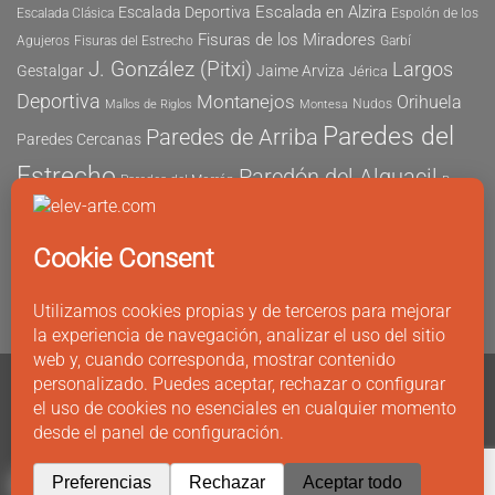
Escalada en Alzira
Escalada Deportiva
Escalada Clásica
Espolón de los
Fisuras de los Miradores
Agujeros
Fisuras del Estrecho
Garbí
J. González (Pitxi)
Largos
Gestalgar
Jaime Arviza
Jérica
Deportiva
Montanejos
Orihuela
Nudos
Mallos de Riglos
Montesa
Paredes del
Paredes de Arriba
Paredes Cercanas
Estrecho
Paredón del Alguacil
Paredes del Morrón
Pau
Risco del Morrón
Peñón de Ifach
Peña María
Sector
Vicent
Tapia
Tallat Roig
Seguridad
Este
Sector Tubo
Sector Sur
Montanejos
Varios Largos
Tozal de Levante
Xeresa
Ximo
Álvaro Vernich
Fuertes
1
CONTACTO