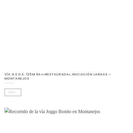
VÍA G.E.D.E. 125M 6A+»RESTAURADA», INICIACIÓN LARGAS –
MONTANEJOS
MÁS...