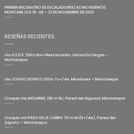
PRIMER ENCUENTRO DE ESCALADORES/AS INOXIDEMOS
MONTANEJOS 19 -20 – 21 DE NOVIEMBRE DE 2021
RESEÑAS RECIENTES
vía G.E.D.E. 125m 6a+»Restaurada», Iniciación largas –
Montanejos
vía JOGGO BONITO 100m 7c+/Ae. Miradores – Montanejos
Croquis vía AKELARRE, 135 m 6c, Pared del Alguacil, Montanejos
Croquis vía PASO DE LA CABRA 70 m 6c(5+/Ae), Pared del
Zapato – Montanejos