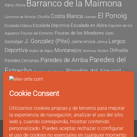
Barranco de la Maimona
Alboy
Altura
El Ponoig
Costa Blanca
Chulilla
Carretera de Montán
Cuerdas
Escalada en Alzira
Escalada Deportiva
Escalada Clásica
Espolón de los
Fisuras de los Miradores
Agujeros
Fisuras del Estrecho
Garbí
J. González (Pitxi)
Largos
Gestalgar
Jaime Arviza
Jérica
Deportiva
Montanejos
Orihuela
Nudos
Mallos de Riglos
Montesa
Paredes del
Paredes de Arriba
Paredes Cercanas
Estrecho
Paredón del Alguacil
Paredes del Morrón
Pau
Risco del Morrón
Peñón de Ifach
Peña María
Sector
Vicent
Tapia
Tallat Roig
Seguridad
Este
Sector Tubo
Sector Sur
Montanejos
Varios Largos
Tozal de Levante
Xeresa
Ximo
Álvaro Vernich
Fuertes