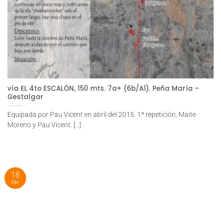
vía EL 4to ESCALÓN, 150 mts. 7a+ (6b/A1). Peña María –
Gestalgar
Equipada por Pau Vicent en abril del 2015. 1ª repetición, Maite
Moreno y Pau Vicent. [...]
18
Abr