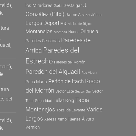
J.
elló),
los Miradores
Gestalgar
Garbí
de
González (Pitxi)
Jaime Arviza
Jérica
Largos Deportiva
Mallos de Riglos
tura
Montanejos
Orihuela
Nudos
Montesa
,
Paredes de
Paredes Cercanas
uacil,
Paredes del
Arriba
Estrecho
Paredes del Morrón
elló),
Paredón del Alguacil
Pau Vicent
de
Risco
Peñón de Ifach
Peña María
tura
del Morrón
Sector Este
Sector
Sector Sur
es del
Tapia
Tallat Roig
Seguridad
Tubo
Montanejos
Varios
Tozal de Levante
Largos
Álvaro
Xeresa
Ximo Fuertes
elló),
Vernich
de