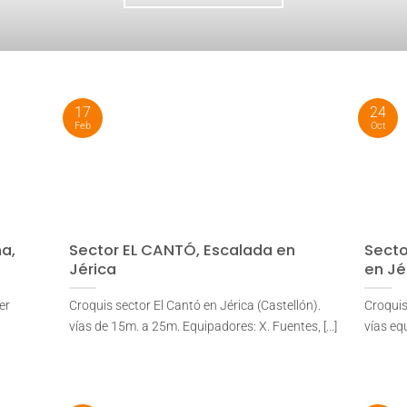
17
24
Feb
Oct
a,
Sector EL CANTÓ, Escalada en
Secto
Jérica
en Jé
er
Croquis sector El Cantó en Jérica (Castellón).
Croquis
vías de 15m. a 25m. Equipadores: X. Fuentes, [...]
vías equ