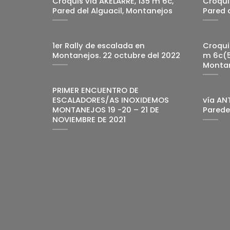
Croquis vía AKELARRE, 135 m 6c,
Croquis
Pared del Alguacil, Montanejos
Pared 
1er Rally de escalada en
Croqui
Montanejos. 22 octubre del 2022
m 6c(5
Monta
PRIMER ENCUENTRO DE
ESCALADORES/AS INOXIDEMOS
vía AN
MONTANEJOS 19 -20 – 21 DE
Parede
NOVIEMBRE DE 2021