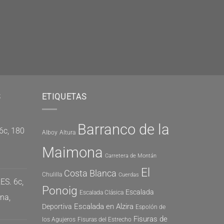
S
ETIQUETAS
Barranco de la
6c, 180
Alboy
Altura
Maimona
Carretera de Montán
El
Costa Blanca
Chulilla
Cuerdas
ES. 6c,
Ponoig
Escalada
Escalada Clásica
na,
Escalada en Alzira
Deportiva
Espolón de
Fisuras de
los Agujeros
Fisuras del Estrecho