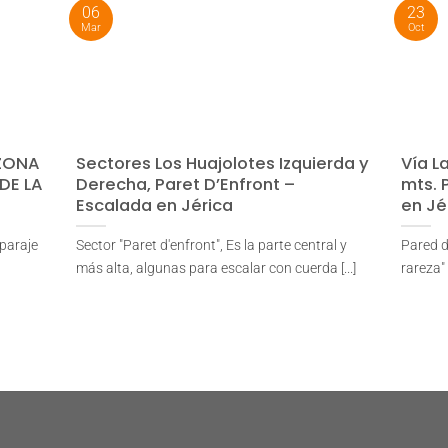
06
23
Mar
Oct
 ZONA
Sectores Los Huajolotes Izquierda y
Vía La
DE LA
Derecha, Paret D’Enfront –
mts. 
Escalada en Jérica
en Jé
 paraje
Sector "Paret d'enfront", Es la parte central y
Pared de
más alta, algunas para escalar con cuerda [...]
rareza" 