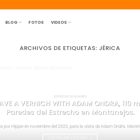
BLOG
FOTOS
VIDEOS
ARCHIVOS DE ETIQUETAS:
JÉRICA
ESTRECHO DE MIJARES
HAVE A VERNICH WITH ADAM ONDRA, 110 m.
Paredes del Estrecho en Montanejos.
 por Hippie en noviembre del 2023, para la visita de Adam Ondra. Material:
CONTINUAR LEYENDO
→