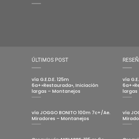
ÚLTIMOS POST
RESEÑ
vía G.E.D.E. 125m
vía G.E
6a+»Restaurada», Iniciación
6a+»Re
largas – Montanejos
largas
vía JOGGO BONITO 100m 7c+/Ae.
vía JO
Miradores – Montanejos
Mirado