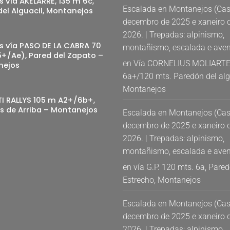
 vía AKELARRE, 135 m 6c,
Escalada en Montanejos (Cast
del Alguacil, Montanejos
decembro de 2025 e xaneiro 
2026. | Trepadas: alpinismo,
s vía PASO DE LA CABRA 70
montañismo, escalada e aven
+/Ae), Pared del Zapato –
en
Vía CORNELIUS MOLIARTE
nejos
6a+/120 mts. Paredón del alg
Montanejos
TI RALLYS 105 m A2+/6b+,
s de Arriba – Montanejos
Escalada en Montanejos (Cast
decembro de 2025 e xaneiro 
2026. | Trepadas: alpinismo,
montañismo, escalada e aven
en
vía G.P. 120 mts. 6a, Pared
Estrecho, Montanejos
Escalada en Montanejos (Cast
decembro de 2025 e xaneiro 
2026. | Trepadas: alpinismo,