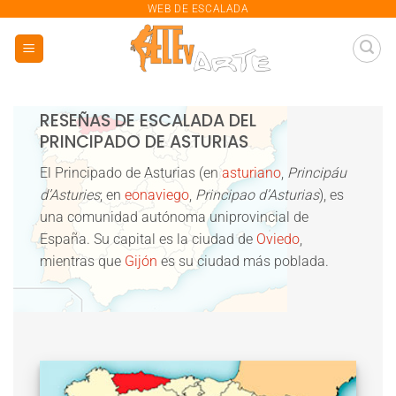
saltar
WEB DE ESCALADA
al
contenido
RESEÑAS DE ESCALADA DEL
PRINCIPADO DE ASTURIAS
El
Principado de Asturias
(en
asturiano
,
Principáu
d’Asturies
; en
eonaviego
,
Principao d’Asturias
), es
una comunidad autónoma uniprovincial de
España. Su capital es la ciudad de
Oviedo
,
mientras que
Gijón
es su ciudad más poblada.