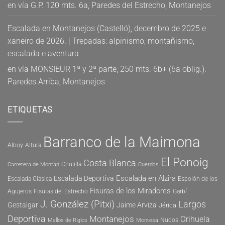
en
vía G.P. 120 mts. 6a, Paredes del Estrecho, Montanejos
Escalada en Montanejos (Castelló), decembro de 2025 e
xaneiro de 2026. | Trepadas: alpinismo, montañismo,
escalada e aventura
en
vía MONSIEUR 1ª y 2ª parte, 250 mts. 6b+ (6a oblig.).
Paredes Arriba, Montanejos
ETIQUETAS
Barranco de la Maimona
Alboy
Altura
El Ponoig
Costa Blanca
Chulilla
Carretera de Montán
Cuerdas
Escalada en Alzira
Escalada Deportiva
Escalada Clásica
Espolón de los
Fisuras de los Miradores
Agujeros
Fisuras del Estrecho
Garbí
J. González (Pitxi)
Largos
Gestalgar
Jaime Arviza
Jérica
Deportiva
Montanejos
Orihuela
Nudos
Mallos de Riglos
Montesa