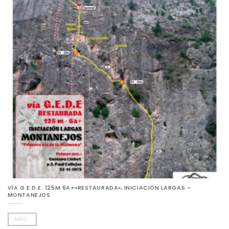
VÍA G.E.D.E. 125M 6A+»RESTAURADA», INICIACIÓN LARGAS –
MONTANEJOS
MÁS...