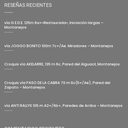
RESEÑAS RECIENTES
vía G.E.D.E. 125m 6a+»Restaurada», Iniciación largas –
Montanejos
vía JOGGO BONITO 100m 7c+/Ae. Miradores – Montanejos
Croquis vía AKELARRE, 135 m 6c, Pared del Alguacil, Montanejos
Croquis vía PASO DE LA CABRA 70 m 6c(5+/Ae), Pared del
Zapato – Montanejos
vía ANTI RALLYS 105 m A2+/6b+, Paredes de Arriba – Montanejos