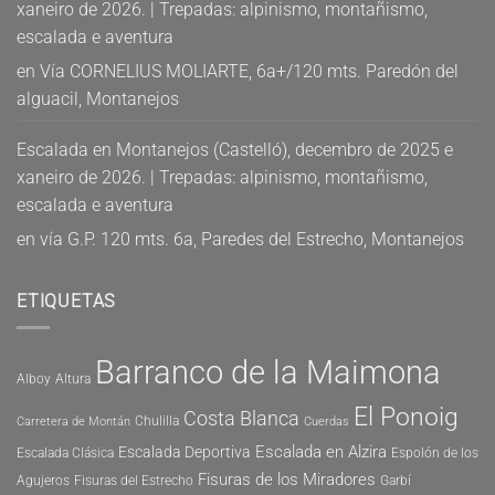
xaneiro de 2026. | Trepadas: alpinismo, montañismo,
escalada e aventura
en
Vía CORNELIUS MOLIARTE, 6a+/120 mts. Paredón del
alguacil, Montanejos
Escalada en Montanejos (Castelló), decembro de 2025 e
xaneiro de 2026. | Trepadas: alpinismo, montañismo,
escalada e aventura
en
vía G.P. 120 mts. 6a, Paredes del Estrecho, Montanejos
ETIQUETAS
Barranco de la Maimona
Alboy
Altura
El Ponoig
Costa Blanca
Chulilla
Carretera de Montán
Cuerdas
Escalada en Alzira
Escalada Deportiva
Escalada Clásica
Espolón de los
Fisuras de los Miradores
Agujeros
Fisuras del Estrecho
Garbí