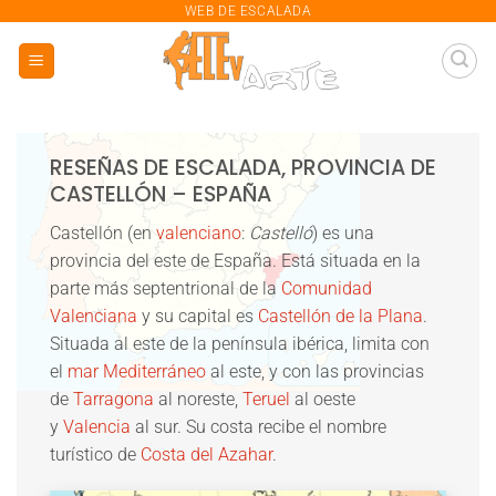
saltar
WEB DE ESCALADA
al
contenido
RESEÑAS DE ESCALADA, PROVINCIA DE
CASTELLÓN – ESPAÑA
Castellón
(en
valenciano
:
Castelló
) es una
provincia del este de España. Está situada en la
parte más septentrional de la
Comunidad
Valenciana
y su capital es
Castellón de la Plana
.
Situada al este de la península ibérica, limita con
el
mar Mediterráneo
al este, y con las provincias
de
Tarragona
al noreste,
Teruel
al oeste
y
Valencia
al sur. Su costa recibe el nombre
turístico de
Costa del Azahar
.