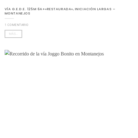
VÍA G.E.D.E. 125M 6A+»RESTAURADA», INICIACIÓN LARGAS –
MONTANEJOS
1 COMENTARIO
MÁS...