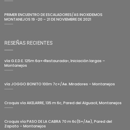
PRIMER ENCUENTRO DE ESCALADORES/AS INOXIDEMOS
MONTANEJOS 19 -20 – 21 DE NOVIEMBRE DE 2021
RESEÑAS RECIENTES
vía G.E.D.E. 125m 6a+»Restaurada», Iniciación largas –
Montanejos
vía JOGGO BONITO 100m 7c+/Ae. Miradores – Montanejos
Croquis vía AKELARRE, 135 m 6c, Pared del Alguacil, Montanejos
Croquis vía PASO DE LA CABRA 70 m 6c(5+/Ae), Pared del
Zapato – Montanejos