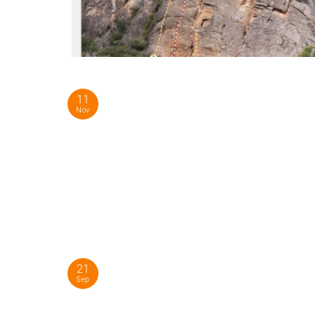
11
Nov
21
Sep