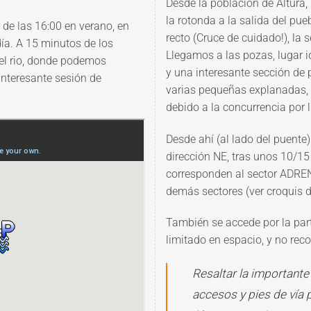
Desde la población de
Altura
,
la rotonda a la salida del pue
 de las 16:00 en verano, en
recto (Cruce de cuidado!), la
día. A 15 minutos de los
Llegamos a las pozas, lugar i
 el rio, donde podemos
y una interesante sección de
interesante sesión de
varias pequeñas explanadas,
debido a la concurrencia por 
Desde ahí (al lado del puente
dirección NE, tras unos 10/1
corresponden al sector ADREN
demás sectores (ver croquis de
También se accede por la parte
limitado en espacio, y no rec
R
esaltar la importante
accesos y pies de vía 