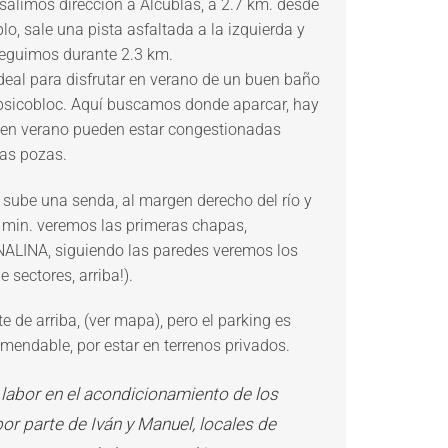
 salimos dirección a Alcublas, a 2.7 km. desde
blo, sale una pista asfaltada a la izquierda y
 seguimos durante 2.3 km.
deal para disfrutar en verano de un buen baño
 psicobloc. Aquí buscamos donde aparcar, hay
 en verano pueden estar congestionadas
las pozas.
) sube una senda, al margen derecho del río y
5 min. veremos las primeras chapas,
ALINA, siguiendo las paredes veremos los
 sectores, arriba!).
 de arriba, (ver mapa), pero el parking es
omendable, por estar en terrenos privados.
 labor en el acondicionamiento de los
por parte de
Iván y Manuel
, locales de