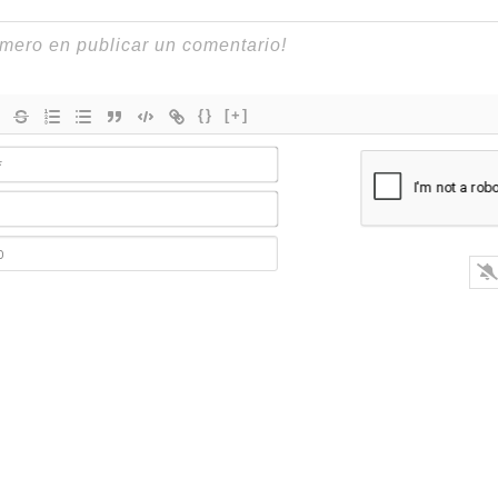
{}
[+]