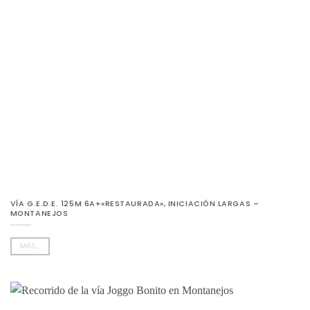
VÍA G.E.D.E. 125M 6A+»RESTAURADA», INICIACIÓN LARGAS –
MONTANEJOS
MÁS...