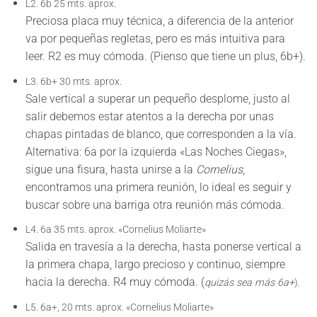
L2.
6b 25 mts. aprox.
Preciosa placa muy técnica, a diferencia de la anterior
va por pequeñas regletas, pero es más intuitiva para
leer. R2 es muy cómoda. (Pienso que tiene un plus, 6b+).
L3.
6b+ 30 mts. aprox.
Sale vertical a superar un pequeño desplome, justo al
salir debemos estar atentos a la derecha por unas
chapas pintadas de blanco, que corresponden a la vía.
Alternativa
: 6a por la izquierda «Las Noches Ciegas»,
sigue una fisura, hasta unirse a la
Cornelius
,
encontramos una primera reunión, lo ideal es seguir y
buscar sobre una barriga otra reunión más cómoda.
L4.
6a 35 mts. aprox.
«Cornelius Moliarte»
Salida en travesía a la derecha, hasta ponerse vertical a
la primera chapa, largo precioso y continuo, siempre
hacia la derecha. R4 muy cómoda. (
quizás sea más 6a+
).
L5
. 6a+, 20 mts. aprox.
«Cornelius Moliarte»