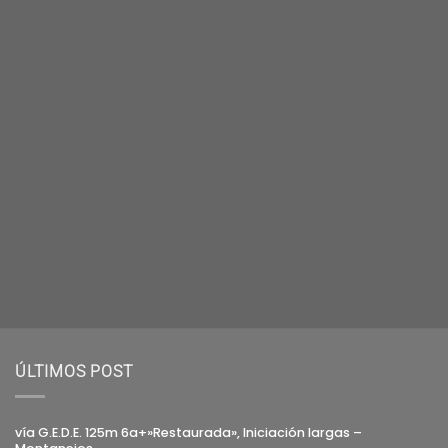
ÚLTIMOS POST
vía G.E.D.E. 125m 6a+»Restaurada», Iniciación largas –