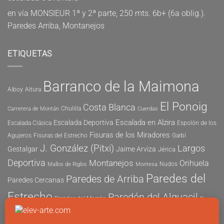
en
vía MONSIEUR 1ª y 2ª parte, 250 mts. 6b+ (6a oblig.).
Paredes Arriba, Montanejos
ETIQUETAS
Barranco de la Maimona
Alboy
Altura
El Ponoig
Costa Blanca
Chulilla
Carretera de Montán
Cuerdas
Escalada en Alzira
Escalada Deportiva
Escalada Clásica
Espolón de los
Fisuras de los Miradores
Agujeros
Fisuras del Estrecho
Garbí
J. González (Pitxi)
Largos
Gestalgar
Jaime Arviza
Jérica
Deportiva
Montanejos
Orihuela
Nudos
Mallos de Riglos
Montesa
Paredes del
Paredes de Arriba
Paredes Cercanas
Estrecho
Paredón del Alguacil
Paredes del Morrón
Pau
Risco del Morrón
Peñón de Ifach
Peña María
Sector
Vicent