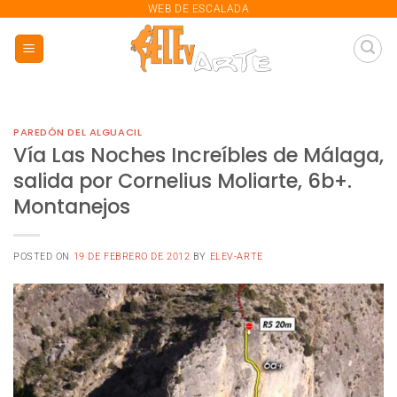
saltar
WEB DE ESCALADA
al
contenido
PAREDÓN DEL ALGUACIL
Vía Las Noches Increíbles de Málaga,
salida por Cornelius Moliarte, 6b+.
Montanejos
POSTED ON
19 DE FEBRERO DE 2012
BY
ELEV-ARTE