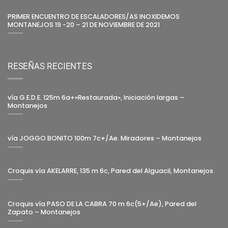
PRIMER ENCUENTRO DE ESCALADORES/AS INOXIDEMOS
MONTANEJOS 19 -20 – 21 DE NOVIEMBRE DE 2021
RESEÑAS RECIENTES
vía G.E.D.E. 125m 6a+»Restaurada», Iniciación largas –
Montanejos
vía JOGGO BONITO 100m 7c+/Ae. Miradores – Montanejos
Croquis vía AKELARRE, 135 m 6c, Pared del Alguacil, Montanejos
Croquis vía PASO DE LA CABRA 70 m 6c(5+/Ae), Pared del
Zapato – Montanejos