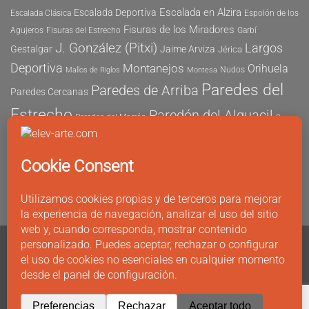
Escalada en Alzira
Escalada Deportiva
Escalada Clásica
Espolón de los
Fisuras de los Miradores
Agujeros
Fisuras del Estrecho
Garbí
J. González (Pitxi)
Largos
Gestalgar
Jaime Arviza
Jérica
Deportiva
Montanejos
Orihuela
Nudos
Mallos de Riglos
Montesa
Paredes del
Paredes de Arriba
Paredes Cercanas
Estrecho
Paredón del Alguacil
Paredes del Morrón
Pau
Risco del Morrón
Peñón de Ifach
Peña María
Sector
Vicent
Tapia
Tallat Roig
Seguridad
Este
Sector Tubo
Sector Sur
Montanejos
Varios Largos
Tozal de Levante
Xeresa
Ximo
Álvaro Vernich
Fuertes
CONTACTO