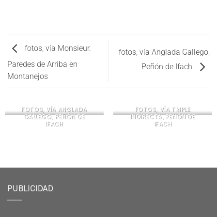
fotos, vía Monsieur.
fotos, vía Anglada Gallego,
Paredes de Arriba en
Peñón de Ifach
Montanejos
FOTOS, VÍA ANGLADA
FOTOS, VÍA TRIPLE
GALLEGO, PEÑÓN DE
INDIRECTA, PEÑÓN DE
IFACH
IFACH
PUBLICIDAD