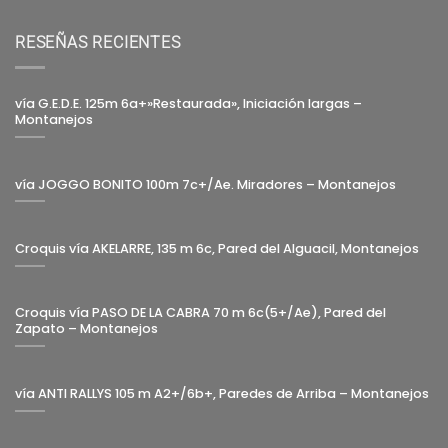
RESEÑAS RECIENTES
vía G.E.D.E. 125m 6a+»Restaurada», Iniciación largas –
Montanejos
vía JOGGO BONITO 100m 7c+/Ae. Miradores – Montanejos
Croquis vía AKELARRE, 135 m 6c, Pared del Alguacil, Montanejos
Croquis vía PASO DE LA CABRA 70 m 6c(5+/Ae), Pared del
Zapato – Montanejos
vía ANTI RALLYS 105 m A2+/6b+, Paredes de Arriba – Montanejos