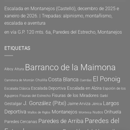
Escalada en Montanejos (Castelló), decembro de 2025 e
xaneiro de 2026. | Trepadas: alpinismo, montañismo,
escalada e aventura
en
vía G.P. 120 mts. 6a, Paredes del Estrecho, Montanejos
ETIQUETAS
Barranco de la Maimona
Alboy
Altura
El Ponoig
Costa Blanca
Chulilla
Carretera de Montán
Cuerdas
Escalada en Alzira
Escalada Deportiva
Escalada Clásica
Espolón de los
Fisuras de los Miradores
Agujeros
Fisuras del Estrecho
Garbí
J. González (Pitxi)
Largos
Gestalgar
Jaime Arviza
Jérica
Deportiva
Montanejos
Orihuela
Nudos
Mallos de Riglos
Montesa
Paredes del
Paredes de Arriba
Paredes Cercanas