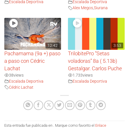
Escalada Deportiva
Escalada Deportiva
Alex Megos
,
Siurana
12:42
3:53
Pachamama (9a +) paso
TrilobitePro “Setas
a paso con Cédric
voladoras” 8a ( 5.13b)
Lachat
Gestalgar. Carlos Puche
38
views
1.733
views
Escalada Deportiva
Escalada Deportiva
Cédric Lachat
Esta entrada fue publicada en . Marque como favorito el
Enlace