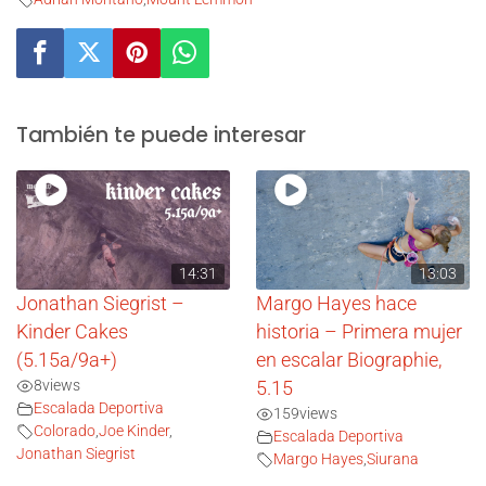
También te puede interesar
14:31
13:03
Jonathan Siegrist –
Margo Hayes hace
Kinder Cakes
historia – Primera mujer
(5.15a/9a+)
en escalar Biographie,
8
views
5.15
Escalada Deportiva
159
views
Colorado
,
Joe Kinder
,
Escalada Deportiva
Jonathan Siegrist
Margo Hayes
,
Siurana