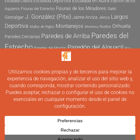
Escalada en Alzira
Escalada Deportiva
Escalada Clásica
Espolón de los
Fisuras de los Miradores
Agujeros
Fisuras del Estrecho
Garbí
J. González (Pitxi)
Largos
Gestalgar
Jaime Arviza
Jérica
Deportiva
Montanejos
Orihuela
Nudos
Mallos de Riglos
Montesa
Paredes del
Paredes de Arriba
Paredes Cercanas
Estrecho
Paredón del Alguacil
Paredes del Morrón
Pau
Risco del Morrón
Peñón de Ifach
Peña María
Sector
Vicent
Tapia
Tallat Roig
Seguridad
Este
Sector Tubo
Sector Sur
Montanejos
Varios Largos
Tozal de Levante
Xeresa
Ximo
Álvaro Vernich
Fuertes
CONTACTO
Copyright 2011 - 2026 ©
elev-arte.com