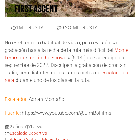
1
ME GUSTA
0
NO ME GUSTA
No es el formato habitual de video, pero es la única
grabación hasta la fecha de la ruta más difícil del
Monte
Lemmon
«
Lost in the Shower
» (5.14-) que se equipó en
septiembre de 2022. Disculpen la grabación de dron sin
audio, pero disfruten de los largos cortes de
escalada en
roca
durante uno de los días en la ruta.
Escalador
: Adrian Montaño
Fuente
: https://www.youtube.com/@JimBoFilms
2 años
1
views
•
Escalada Deportiva
Adrian Montaño
,
Mount Lemmon