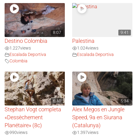
8:07
9:41
Destino Colombia
Palestina
1.227
views
1.024
views
Escalada Deportiva
Escalada Deportiva
Colombia
6:40
5:34
Stephan Vogt completa
Alex Megos en Jungle
«Dessèchement
Speed, 9a en Siurana
Planétaire» (8c)
(Catalunya)
990
views
1.397
views