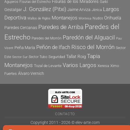
Fisuras de los Miradores
Agujeros
Fisuras del Estrecho
Garbí
J. González (Pitxi)
Largos
Gestalgar
Jaime Arviza
Jérica
Deportiva
Montanejos
Orihuela
Nudos
Mallos de Riglos
Montesa
Paredes del
Paredes de Arriba
Paredes Cercanas
Estrecho
Paredón del Alguacil
Paredes del Morrón
Pau
Risco del Morrón
Peñón de Ifach
Peña María
Sector
Vicent
Tapia
Tallat Roig
Seguridad
Este
Sector Tubo
Sector Sur
Montanejos
Varios Largos
Tozal de Levante
Xeresa
Ximo
Álvaro Vernich
Fuertes
CONTACTO
Copyright 2011 - 2026 ©
elev-arte.com