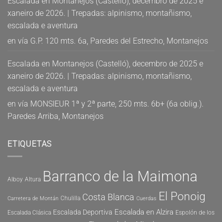
Escalada en Montanejos (Castelló), decembro de 2025 e
xaneiro de 2026. | Trepadas: alpinismo, montañismo,
escalada e aventura
en
vía G.P. 120 mts. 6a, Paredes del Estrecho, Montanejos
Escalada en Montanejos (Castelló), decembro de 2025 e
xaneiro de 2026. | Trepadas: alpinismo, montañismo,
escalada e aventura
en
vía MONSIEUR 1ª y 2ª parte, 250 mts. 6b+ (6a oblig.).
Paredes Arriba, Montanejos
ETIQUETAS
Barranco de la Maimona
Alboy
Altura
El Ponoig
Costa Blanca
Chulilla
Carretera de Montán
Cuerdas
Escalada en Alzira
Escalada Deportiva
Escalada Clásica
Espolón de los