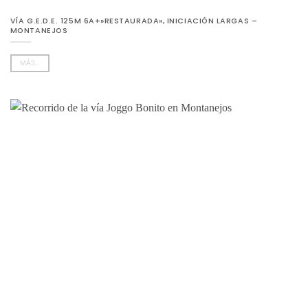
VÍA G.E.D.E. 125M 6A+»RESTAURADA», INICIACIÓN LARGAS –
MONTANEJOS
MÁS...