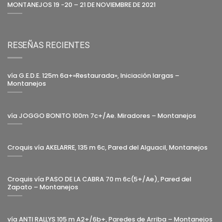
MONTANEJOS 19 -20 – 21 DE NOVIEMBRE DE 2021
RESEÑAS RECIENTES
vía G.E.D.E. 125m 6a+»Restaurada», Iniciación largas –
Montanejos
vía JOGGO BONITO 100m 7c+/Ae. Miradores – Montanejos
Croquis vía AKELARRE, 135 m 6c, Pared del Alguacil, Montanejos
Croquis vía PASO DE LA CABRA 70 m 6c(5+/Ae), Pared del
Zapato – Montanejos
vía ANTI RALLYS 105 m A2+/6b+, Paredes de Arriba – Montanejos