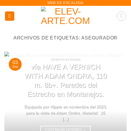
WEB DE ESCALADA
saltar
al
contenido
ARCHIVOS DE ETIQUETAS:
ASEGURADOR
ESTRECHO DE MIJARES
03
vía HAVE A VERNICH
Ene
WITH ADAM ONDRA, 110
m. 8b+. Paredes del
Estrecho en Montanejos.
Equipada por Hippie en noviembre del 2023,
para la visita de Adam Ondra. Material: 16
[...]
CONTINUAR LEYENDO
→