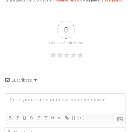
Esta entrada fue publicada en
Material Técnico
y etiquetada
Asegurador
.
0
Calificación de Artícu
los
Suscribirse
{}
[+]