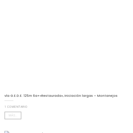
vía G.E.D.E. 125m 6a+»Restaurada», Iniciación largas – Montanejos
1 COMENTARIO
MÁS...