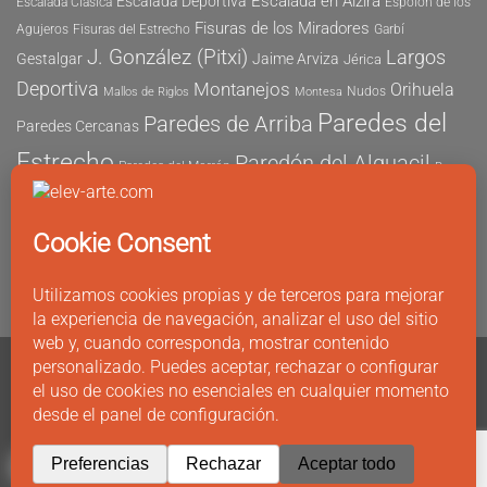
Escalada en Alzira
Escalada Deportiva
Escalada Clásica
Espolón de los
Fisuras de los Miradores
Agujeros
Fisuras del Estrecho
Garbí
J. González (Pitxi)
Largos
Gestalgar
Jaime Arviza
Jérica
Deportiva
Montanejos
Orihuela
Nudos
Mallos de Riglos
Montesa
Paredes del
Paredes de Arriba
Paredes Cercanas
Estrecho
Paredón del Alguacil
Paredes del Morrón
Pau
Risco del Morrón
Peñón de Ifach
Peña María
Sector
Vicent
Tapia
Tallat Roig
Seguridad
Este
Sector Tubo
Sector Sur
Montanejos
Varios Largos
Tozal de Levante
Xeresa
Ximo
Álvaro Vernich
Fuertes
CONTACTO
Copyright 2011 - 2026 ©
elev-arte.com