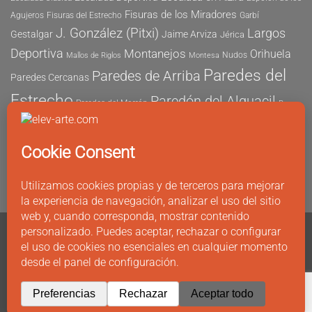
Fisuras de los Miradores
Agujeros
Fisuras del Estrecho
Garbí
J. González (Pitxi)
Largos
Gestalgar
Jaime Arviza
Jérica
Deportiva
Montanejos
Orihuela
Nudos
Mallos de Riglos
Montesa
Paredes del
Paredes de Arriba
Paredes Cercanas
Estrecho
Paredón del Alguacil
Paredes del Morrón
Pau
Risco del Morrón
Peñón de Ifach
Peña María
Sector
Vicent
Tapia
Tallat Roig
Seguridad
Este
Sector Tubo
Sector Sur
Montanejos
Varios Largos
Tozal de Levante
Xeresa
Ximo
Álvaro Vernich
Fuertes
CONTACTO
Copyright 2011 - 2026 ©
elev-arte.com