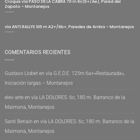
Croquis vía PASO DE LA CABRA 70 m 6c(5+/Ae), Pared del
Zapato – Montanejos
vía ANTI RALLYS 105 m A2+/6b+, Paredes de Arriba – Montanejos
COMENTARIOS RECIENTES
Gustavo Llobet
en
vía G.E.D.E. 125m 6a+»Restaurada»,
Iniciación largas – Montanejos
elev-arte
en
vía LA DOLORES. 6c, 180 m. Barranco de la
Maimona, Montanejos
Santi Beriain
en
vía LA DOLORES. 6c, 180 m. Barranco de la
Maimona, Montanejos