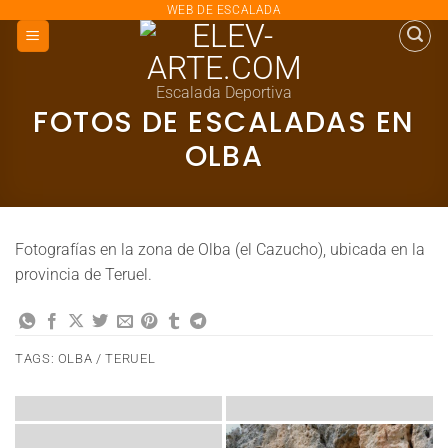
saltar
WEB DE ESCALADA
al
contenido
Escalada Deportiva
FOTOS DE ESCALADAS EN
OLBA
Fotografías en la zona de Olba (el Cazucho), ubicada en la
provincia de Teruel.
TAGS:
OLBA / TERUEL