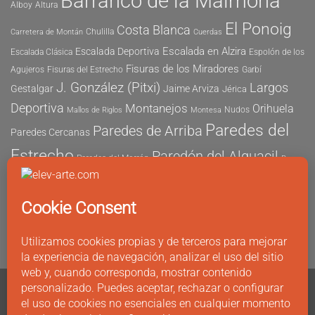
Barranco de la Maimona
Alboy
Altura
El Ponoig
Costa Blanca
Chulilla
Carretera de Montán
Cuerdas
Escalada en Alzira
Escalada Deportiva
Escalada Clásica
Espolón de los
Fisuras de los Miradores
Agujeros
Fisuras del Estrecho
Garbí
J. González (Pitxi)
Largos
Gestalgar
Jaime Arviza
Jérica
Deportiva
Montanejos
Orihuela
Nudos
Mallos de Riglos
Montesa
Paredes del
Paredes de Arriba
Paredes Cercanas
Estrecho
Paredón del Alguacil
Paredes del Morrón
Pau
Risco del Morrón
Peñón de Ifach
Peña María
Sector
Vicent
Tapia
Tallat Roig
Seguridad
Este
Sector Tubo
Sector Sur
Montanejos
Varios Largos
Tozal de Levante
Xeresa
Ximo
Álvaro Vernich
Fuertes