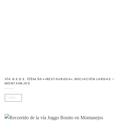
VÍA G.E.D.E. 125M 6A+»RESTAURADA», INICIACIÓN LARGAS –
MONTANEJOS
MÁS...