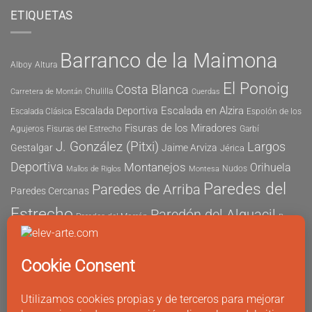
ETIQUETAS
Barranco de la Maimona
Alboy
Altura
El Ponoig
Costa Blanca
Chulilla
Carretera de Montán
Cuerdas
Escalada en Alzira
Escalada Deportiva
Escalada Clásica
Espolón de los
Fisuras de los Miradores
Agujeros
Fisuras del Estrecho
Garbí
J. González (Pitxi)
Largos
Gestalgar
Jaime Arviza
Jérica
Deportiva
Montanejos
Orihuela
Nudos
Mallos de Riglos
Montesa
Paredes del
Paredes de Arriba
Paredes Cercanas
Estrecho
Paredón del Alguacil
Paredes del Morrón
Pau
Risco del Morrón
Peñón de Ifach
Peña María
Sector
Vicent
Tapia
Tallat Roig
Seguridad
Este
Sector Tubo
Sector Sur
Montanejos
Varios Largos
Tozal de Levante
Xeresa
Ximo
Álvaro Vernich
Fuertes