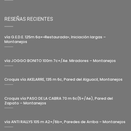
RESEÑAS RECIENTES
vía G.E.D.E. 125m 6a+»Restaurada», Iniciación largas –
Montanejos
vía JOGGO BONITO 100m 7c+/Ae. Miradores – Montanejos
Croquis vía AKELARRE, 135 m 6c, Pared del Alguacil, Montanejos
Croquis vía PASO DE LA CABRA 70 m 6c(5+/Ae), Pared del
Zapato – Montanejos
vía ANTI RALLYS 105 m A2+/6b+, Paredes de Arriba – Montanejos