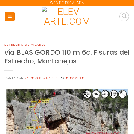
saltar
WEB DE ESCALADA
al
contenido
ESTRECHO DE MIJARES
vía BLAS GORDO 110 m 6c. Fisuras del
Estrecho, Montanejos
POSTED ON
23 DE JUNIO DE 2024
BY
ELEV-ARTE