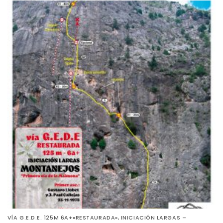
VÍA G.E.D.E. 125M 6A+»RESTAURADA», INICIACIÓN LARGAS –