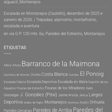
alguacil, Montanejos
Escalada en Montanejos (Castelló), decembro de 2025 e
xaneiro de 2026. | Trepadas: alpinismo, montañismo,
escalada e aventura
en
vía G.P. 120 mts. 6a, Paredes del Estrecho, Montanejos
ETIQUETAS
Barranco de la Maimona
Alboy
Altura
El Ponoig
Costa Blanca
Chulilla
Carretera de Montán
Cuerdas
Escalada en Alzira
Escalada Deportiva
Escalada Clásica
Espolón de los
Fisuras de los Miradores
Agujeros
Fisuras del Estrecho
Garbí
J. González (Pitxi)
Largos
Gestalgar
Jaime Arviza
Jérica
Deportiva
Montanejos
Orihuela
Nudos
Mallos de Riglos
Montesa
Paredes del
Paredes de Arriba
Paredes Cercanas