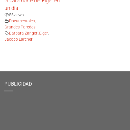
la cara norte del Eiger en
un día
55
views
Documentales
,
Grandes Paredes
Barbara Zangerl
,
Eiger
,
Jacopo Larcher
PUBLICIDAD