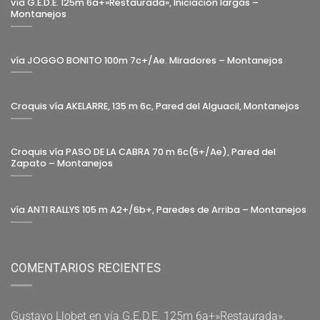
vía G.E.D.E. 125m 6a+»Restaurada», Iniciación largas –
Montanejos
vía JOGGO BONITO 100m 7c+/Ae. Miradores – Montanejos
Croquis vía AKELARRE, 135 m 6c, Pared del Alguacil, Montanejos
Croquis vía PASO DE LA CABRA 70 m 6c(5+/Ae), Pared del
Zapato – Montanejos
vía ANTI RALLYS 105 m A2+/6b+, Paredes de Arriba – Montanejos
COMENTARIOS RECIENTES
Gustavo Llobet
en
vía G.E.D.E. 125m 6a+»Restaurada»,