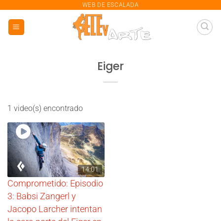
saltar
WEB DE ESCALADA
al
contenido
Eiger
1 video(s) encontrado
14:01
Comprometido: Episodio
3: Babsi Zangerl y
Jacopo Larcher intentan