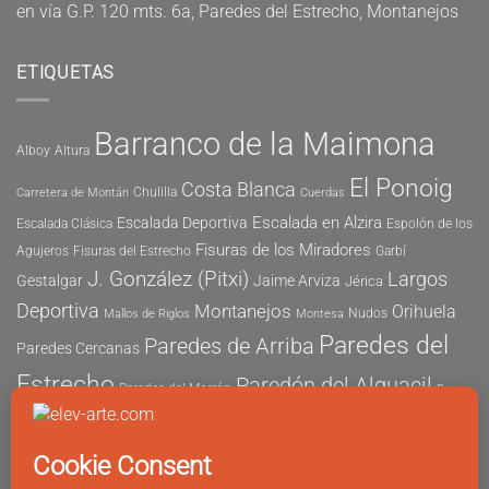
en
vía G.P. 120 mts. 6a, Paredes del Estrecho, Montanejos
ETIQUETAS
Barranco de la Maimona
Alboy
Altura
El Ponoig
Costa Blanca
Chulilla
Carretera de Montán
Cuerdas
Escalada en Alzira
Escalada Deportiva
Escalada Clásica
Espolón de los
Fisuras de los Miradores
Agujeros
Fisuras del Estrecho
Garbí
J. González (Pitxi)
Largos
Gestalgar
Jaime Arviza
Jérica
Deportiva
Montanejos
Orihuela
Nudos
Mallos de Riglos
Montesa
Paredes del
Paredes de Arriba
Paredes Cercanas
Estrecho
Paredón del Alguacil
Paredes del Morrón
Pau
Risco del Morrón
Peñón de Ifach
Peña María
Sector
Vicent
Tapia
Tallat Roig
Seguridad
Este
Sector Tubo
Sector Sur