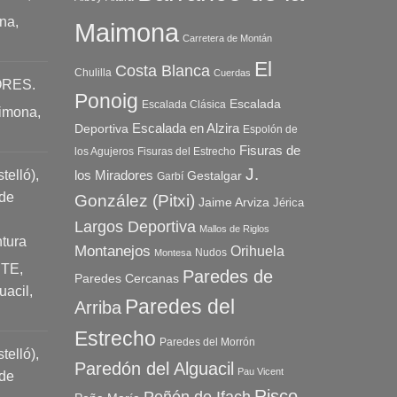
na,
Maimona
Carretera de Montán
El
Costa Blanca
Chulilla
Cuerdas
ORES.
Ponoig
Escalada
Escalada Clásica
aimona,
Escalada en Alzira
Deportiva
Espolón de
Fisuras de
los Agujeros
Fisuras del Estrecho
J.
elló),
los Miradores
Gestalgar
Garbí
 de
González (Pitxi)
Jaime Arviza
Jérica
Largos Deportiva
Mallos de Riglos
tura
Montanejos
Orihuela
Nudos
Montesa
TE,
Paredes de
Paredes Cercanas
uacil,
Paredes del
Arriba
Estrecho
Paredes del Morrón
elló),
Paredón del Alguacil
Pau Vicent
 de
Risco