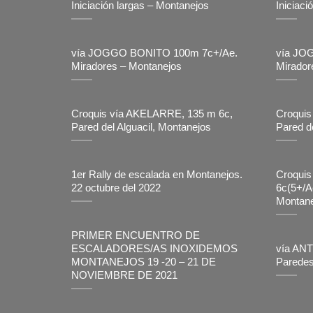
Iniciación largas – Montanejos
Iniciaci
vía JOGGO BONITO 100m 7c+/Ae.
vía JO
Miradores – Montanejos
Mirador
Croquis vía AKELARRE, 135 m 6c,
Croquis
Pared del Alguacil, Montanejos
Pared de
1er Rally de escalada en Montanejos.
Croqui
22 octubre del 2022
6c(5+/A
Montane
PRIMER ENCUENTRO DE
ESCALADORES/AS INOXIDEMOS
vía ANT
MONTANEJOS 19 -20 – 21 DE
Paredes
NOVIEMBRE DE 2021