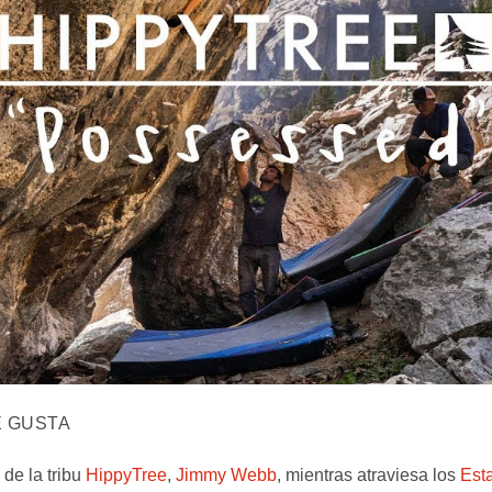
E GUSTA
de la tribu
HippyTree
,
Jimmy Webb
, mientras atraviesa los
Est