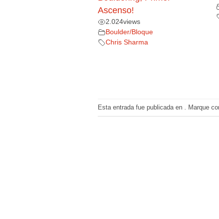
Ascenso!
2.024
views
Boulder/Bloque
Chris Sharma
Esta entrada fue publicada en . Marque co