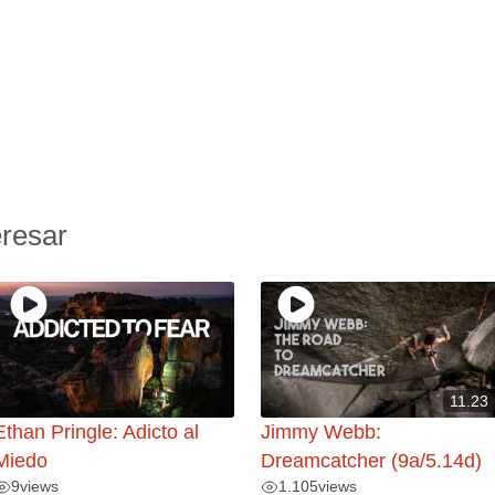
eresar
11.23
Ethan Pringle: Adicto al
Jimmy Webb:
Miedo
Dreamcatcher (9a/5.14d)
9
views
1.105
views