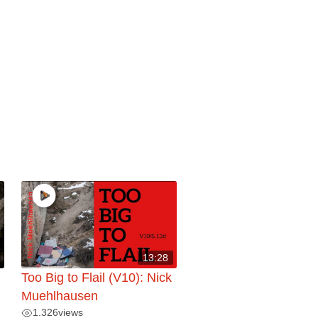
13:28
Too Big to Flail (V10): Nick
Muehlhausen
1.326
views