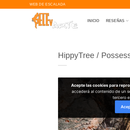
saltar
WEB DE ESCALADA
al
contenido
INICIO
RESEÑAS
HippyTree / Posses