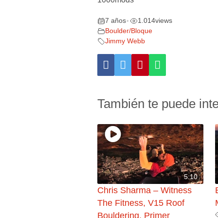
7 años
1.014
views
•
Boulder/Bloque
Jimmy Webb
También te puede int
5:10
Chris Sharma – Witness
The Fitness, V15 Roof
Bouldering, Primer