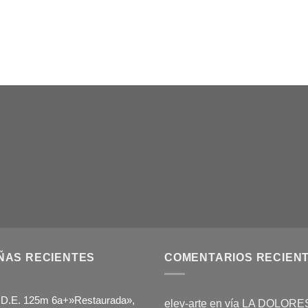
ÑAS RECIENTES
COMENTARIOS RECIEN
.D.E. 125m 6a+»Restaurada»,
elev-arte
en
vía LA DOLORES