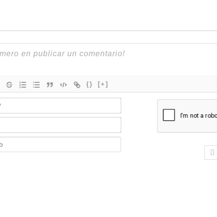
{}
[+]