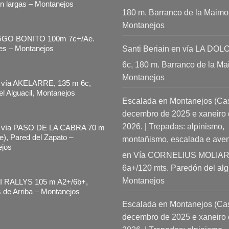
ón largas – Montanejos
180 m. Barranco de la Maimo
Montanejos
GGO BONITO 100m 7c+/Ae.
es – Montanejos
Santi Beriain
en
vía LA DOL
6c, 180 m. Barranco de la M
Montanejos
 vía AKELARRE, 135 m 6c,
l Alguacil, Montanejos
Escalada en Montanejos (Cast
decembro de 2025 e xaneiro
2026. | Trepadas: alpinismo,
s vía PASO DE LA CABRA 70 m
e), Pared del Zapato –
montañismo, escalada e aven
jos
en
Vía CORNELIUS MOLIAR
6a+/120 mts. Paredón del alg
Montanejos
I RALLYS 105 m A2+/6b+,
 de Arriba – Montanejos
Escalada en Montanejos (Cast
decembro de 2025 e xaneiro