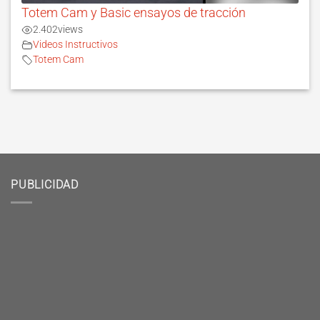
Totem Cam y Basic ensayos de tracción
2.402
views
Videos Instructivos
Totem Cam
PUBLICIDAD