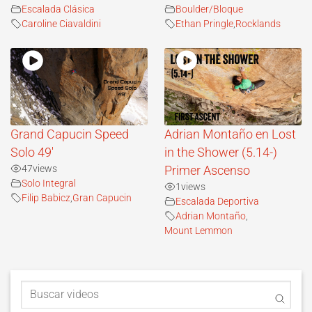
Escalada Clásica
Boulder/Bloque
Caroline Ciavaldini
Ethan Pringle
,
Rocklands
Grand Capucin Speed
Adrian Montaño en Lost
Solo 49′
in the Shower (5.14-)
47
views
Primer Ascenso
Solo Integral
1
views
Filip Babicz
,
Gran Capucin
Escalada Deportiva
Adrian Montaño
,
Mount Lemmon