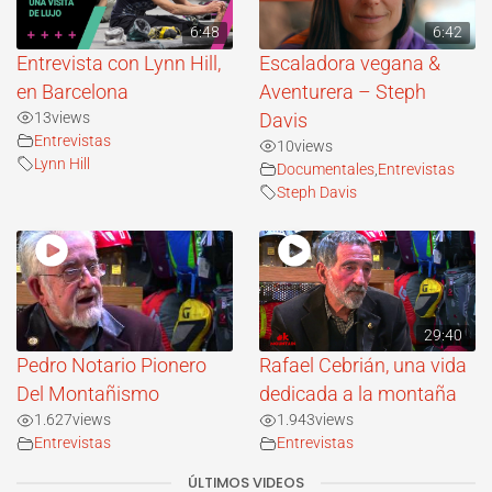
6:48
6:42
Entrevista con Lynn Hill,
Escaladora vegana &
en Barcelona
Aventurera – Steph
13
views
Davis
Entrevistas
10
views
Lynn Hill
Documentales
,
Entrevistas
Steph Davis
29:40
Pedro Notario Pionero
Rafael Cebrián, una vida
Del Montañismo
dedicada a la montaña
1.627
views
1.943
views
Entrevistas
Entrevistas
ÚLTIMOS VIDEOS