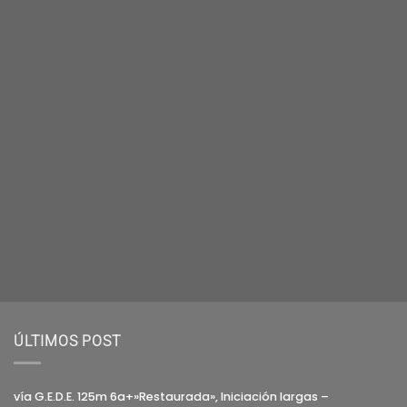
ÚLTIMOS POST
vía G.E.D.E. 125m 6a+»Restaurada», Iniciación largas –