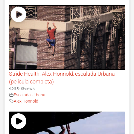
Stride Health: Alex Honnold, escalada Urbana
(película completa)
3.903
views
Escalada Urbana
Alex Honnold