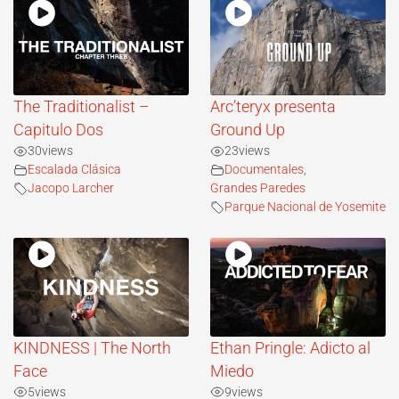
The Traditionalist –
Arc’teryx presenta
Capitulo Dos
Ground Up
30
views
23
views
Escalada Clásica
Documentales
,
Jacopo Larcher
Grandes Paredes
Parque Nacional de Yosemite
KINDNESS | The North
Ethan Pringle: Adicto al
Face
Miedo
5
views
9
views