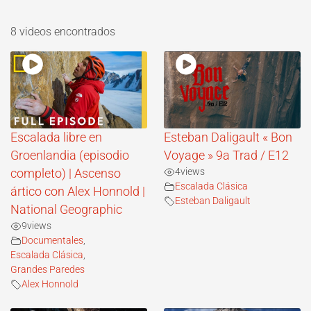
8 videos encontrados
Escalada libre en
Esteban Daligault « Bon
Groenlandia (episodio
Voyage » 9a Trad / E12
4
views
completo) | Ascenso
Escalada Clásica
ártico con Alex Honnold |
Esteban Daligault
National Geographic
9
views
Documentales
,
Escalada Clásica
,
Grandes Paredes
Alex Honnold