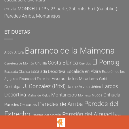
en
vía MONSIEUR 1ª y 2ª parte, 250 mts. 6b+ (6a oblig.).
Paredes Arriba, Montanejos
ETIQUETAS
Barranco de la Maimona
Alboy
Altura
El Ponoig
Costa Blanca
Chulilla
Carretera de Montán
Cuerdas
Escalada en Alzira
Escalada Deportiva
Escalada Clásica
Espolón de los
Fisuras de los Miradores
Agujeros
Fisuras del Estrecho
Garbí
J. González (Pitxi)
Largos
Gestalgar
Jaime Arviza
Jérica
Deportiva
Montanejos
Orihuela
Nudos
Mallos de Riglos
Montesa
Paredes del
Paredes de Arriba
Paredes Cercanas
Estrecho
Paredón del Alguacil
Paredes del Morrón
Pau
Risco del Morrón
Peñón de Ifach
Peña María
Sector
Vicent