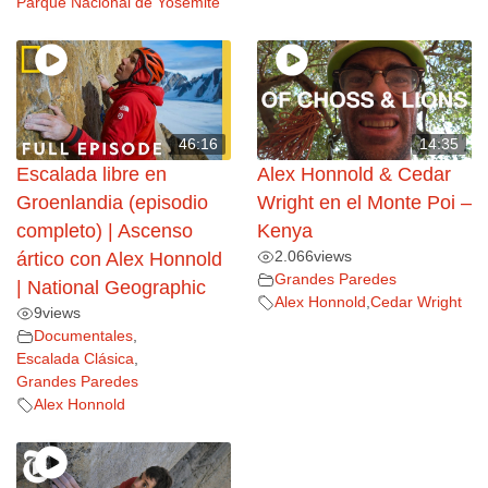
Parque Nacional de Yosemite
46:16
14:35
Escalada libre en
Alex Honnold & Cedar
Groenlandia (episodio
Wright en el Monte Poi –
completo) | Ascenso
Kenya
2.066
views
ártico con Alex Honnold
Grandes Paredes
| National Geographic
Alex Honnold
,
Cedar Wright
9
views
Documentales
,
Escalada Clásica
,
Grandes Paredes
Alex Honnold