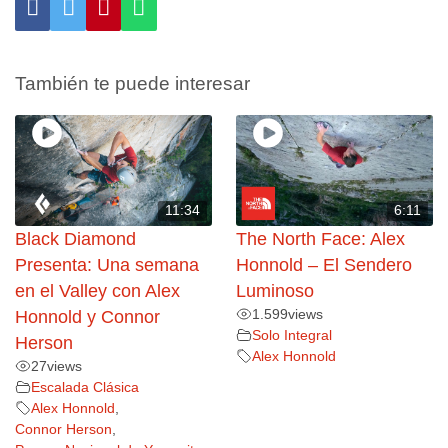
También te puede interesar
11:34
6:11
Black Diamond
The North Face: Alex
Presenta: Una semana
Honnold – El Sendero
en el Valley con Alex
Luminoso
1.599
views
Honnold y Connor
Solo Integral
Herson
Alex Honnold
27
views
Escalada Clásica
Alex Honnold
,
Connor Herson
,