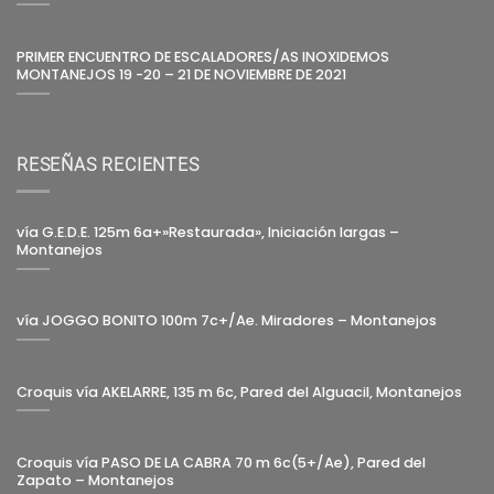
PRIMER ENCUENTRO DE ESCALADORES/AS INOXIDEMOS
MONTANEJOS 19 -20 – 21 DE NOVIEMBRE DE 2021
RESEÑAS RECIENTES
vía G.E.D.E. 125m 6a+»Restaurada», Iniciación largas –
Montanejos
vía JOGGO BONITO 100m 7c+/Ae. Miradores – Montanejos
Croquis vía AKELARRE, 135 m 6c, Pared del Alguacil, Montanejos
Croquis vía PASO DE LA CABRA 70 m 6c(5+/Ae), Pared del
Zapato – Montanejos