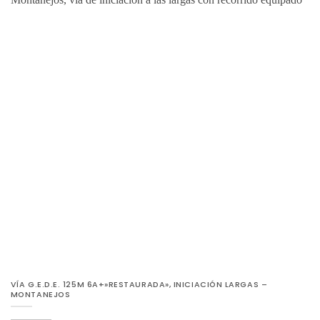
VÍA G.E.D.E. 125M 6A+»RESTAURADA», INICIACIÓN LARGAS –
MONTANEJOS