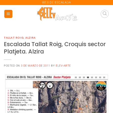
saltar
WEB DE ESCALADA
al
contenido
TALLAT ROIG, ALZIRA
Escalada Tallat Roig, Croquis sector
Platjeta. Alzira
POSTED ON
3 DE MARZO DE 2011
BY
ELEV-ARTE