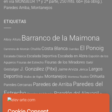
en
vía MONSIEUR 1ª y 2ª parte, 250 mts. 6b+ (6a oblig.).
Paredes Arriba, Montanejos
ETIQUETAS
Barranco de la Maimona
Alboy
Altura
El Ponoig
Costa Blanca
Chulilla
Carretera de Montán
Cuerdas
Escalada en Alzira
Escalada Deportiva
Escalada Clásica
Espolón de los
Fisuras de los Miradores
Agujeros
Fisuras del Estrecho
Garbí
J. González (Pitxi)
Largos
Gestalgar
Jaime Arviza
Jérica
Deportiva
Montanejos
Orihuela
Nudos
Mallos de Riglos
Montesa
Paredes del
Paredes de Arriba
Paredes Cercanas
Estrecho
Paredón del Alguacil
Paredes del Morrón
Pau
Risco del Morrón
Peñón de Ifach
Peña María
Sector
Vicent
Tapia
Tallat Roig
Seguridad
Este
Sector Tubo
Sector Sur