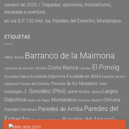
xaneiro de 2026. | Trepadas: alpinismo, montañismo,
escalada e aventura
en
vía G.P. 120 mts. 6a, Paredes del Estrecho, Montanejos
ETIQUETAS
Barranco de la Maimona
Alboy
Altura
El Ponoig
Costa Blanca
Chulilla
Carretera de Montán
Cuerdas
Escalada en Alzira
Escalada Deportiva
Escalada Clásica
Espolón de los
Fisuras de los Miradores
Agujeros
Fisuras del Estrecho
Garbí
J. González (Pitxi)
Largos
Gestalgar
Jaime Arviza
Jérica
Deportiva
Montanejos
Orihuela
Nudos
Mallos de Riglos
Montesa
Paredes del
Paredes de Arriba
Paredes Cercanas
Estrecho
Paredón del Alguacil
Paredes del Morrón
Pau
Risco del Morrón
Peñón de Ifach