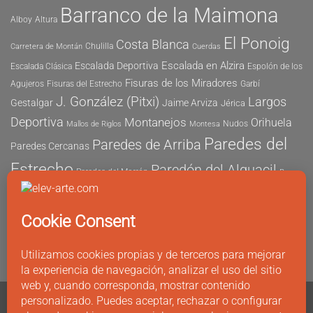
Barranco de la Maimona
Alboy
Altura
El Ponoig
Costa Blanca
Chulilla
Carretera de Montán
Cuerdas
Escalada en Alzira
Escalada Deportiva
Escalada Clásica
Espolón de los
Fisuras de los Miradores
Agujeros
Fisuras del Estrecho
Garbí
J. González (Pitxi)
Largos
Gestalgar
Jaime Arviza
Jérica
Deportiva
Montanejos
Orihuela
Nudos
Mallos de Riglos
Montesa
Paredes del
Paredes de Arriba
Paredes Cercanas
Estrecho
Paredón del Alguacil
Paredes del Morrón
Pau
Risco del Morrón
Peñón de Ifach
Peña María
Sector
Vicent
Tapia
Tallat Roig
Seguridad
Este
Sector Tubo
Sector Sur
Montanejos
Varios Largos
Tozal de Levante
Xeresa
Ximo
Álvaro Vernich
Fuertes