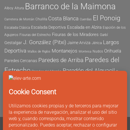
Barranco de la Maimona
Alboy
Altura
El Ponoig
Costa Blanca
Chulilla
Carretera de Montán
Cuerdas
Escalada en Alzira
Escalada Deportiva
Escalada Clásica
Espolón de los
Fisuras de los Miradores
Agujeros
Fisuras del Estrecho
Garbí
J. González (Pitxi)
Largos
Gestalgar
Jaime Arviza
Jérica
Deportiva
Montanejos
Orihuela
Nudos
Mallos de Riglos
Montesa
Paredes del
Paredes de Arriba
Paredes Cercanas
Estrecho
Paredón del Alguacil
Paredes del Morrón
Pau
Risco del Morrón
Peñón de Ifach
Peña María
Sector
Vicent
Tapia
Tallat Roig
Seguridad
Este
Sector Tubo
Sector Sur
Montanejos
Varios Largos
Tozal de Levante
Xeresa
Ximo
Álvaro Vernich
Fuertes