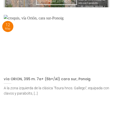
CONTINUAR LEYENDO
→
12
May
vía ORION, 395 m. 7a+ (6b+/A1) cara sur, Ponoig
A la zona izquierda de la clásica "fisura hnos. Gallego"; equipada con
clavos y parabolts, [...]