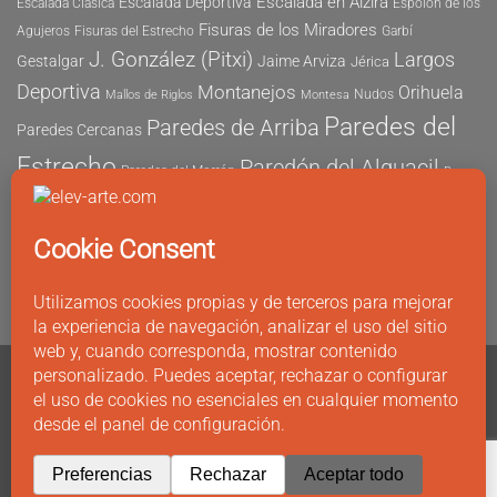
Escalada en Alzira
Escalada Deportiva
Escalada Clásica
Espolón de los
Fisuras de los Miradores
Agujeros
Fisuras del Estrecho
Garbí
J. González (Pitxi)
Largos
Gestalgar
Jaime Arviza
Jérica
Deportiva
Montanejos
Orihuela
Nudos
Mallos de Riglos
Montesa
Paredes del
Paredes de Arriba
Paredes Cercanas
Estrecho
Paredón del Alguacil
Paredes del Morrón
Pau
Risco del Morrón
Peñón de Ifach
Peña María
Sector
Vicent
Tapia
Tallat Roig
Seguridad
Este
Sector Tubo
Sector Sur
Montanejos
Varios Largos
Tozal de Levante
Xeresa
Ximo
Álvaro Vernich
Fuertes
CONTACTO
Copyright 2011 - 2026 ©
elev-arte.com