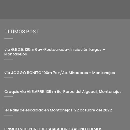
ÚLTIMOS POST
vía G.E.D.E. 125m 6a+»Restaurada», Iniciación largas –
Montanejos
vía JOGGO BONITO 100m 7c+/Ae. Miradores – Montanejos
Croquis vía AKELARRE, 135 m 6c, Pared del Alguacil, Montanejos
1er Rally de escalada en Montanejos. 22 octubre del 2022
PRIMER ENCUENTRO DE ESCALADORES/AS INOXIDEMOS