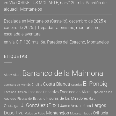
en
Vía CORNELIUS MOLIARTE, 6a+/120 mts. Paredón del
alguacil, Montanejos
Escalada en Montanejos (Castelló), decembro de 2025 e
xaneiro de 2026. | Trepadas: alpinismo, montañismo,
escalada e aventura
en
vía G.P. 120 mts. 6a, Paredes del Estrecho, Montanejos
ETIQUETAS
Barranco de la Maimona
Alboy
Altura
El Ponoig
Costa Blanca
Chulilla
Carretera de Montán
Cuerdas
Escalada en Alzira
Escalada Deportiva
Escalada Clásica
Espolón de los
Fisuras de los Miradores
Agujeros
Fisuras del Estrecho
Garbí
J. González (Pitxi)
Largos
Gestalgar
Jaime Arviza
Jérica
Deportiva
Montanejos
Orihuela
Nudos
Mallos de Riglos
Montesa