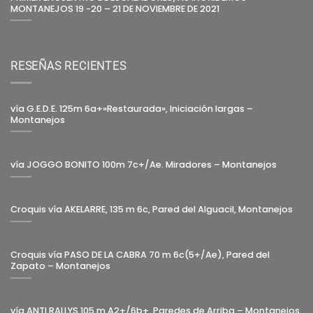
MONTANEJOS 19 -20 – 21 DE NOVIEMBRE DE 2021
RESEÑAS RECIENTES
vía G.E.D.E. 125m 6a+»Restaurada», Iniciación largas –
Montanejos
vía JOGGO BONITO 100m 7c+/Ae. Miradores – Montanejos
Croquis vía AKELARRE, 135 m 6c, Pared del Alguacil, Montanejos
Croquis vía PASO DE LA CABRA 70 m 6c(5+/Ae), Pared del
Zapato – Montanejos
vía ANTI RALLYS 105 m A2+/6b+, Paredes de Arriba – Montanejos