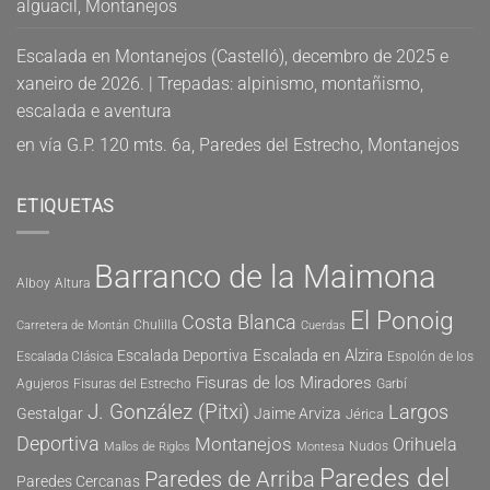
alguacil, Montanejos
Escalada en Montanejos (Castelló), decembro de 2025 e
xaneiro de 2026. | Trepadas: alpinismo, montañismo,
escalada e aventura
en
vía G.P. 120 mts. 6a, Paredes del Estrecho, Montanejos
ETIQUETAS
Barranco de la Maimona
Alboy
Altura
El Ponoig
Costa Blanca
Chulilla
Carretera de Montán
Cuerdas
Escalada en Alzira
Escalada Deportiva
Escalada Clásica
Espolón de los
Fisuras de los Miradores
Agujeros
Fisuras del Estrecho
Garbí
J. González (Pitxi)
Largos
Gestalgar
Jaime Arviza
Jérica
Deportiva
Montanejos
Orihuela
Nudos
Mallos de Riglos
Montesa
Paredes del
Paredes de Arriba
Paredes Cercanas