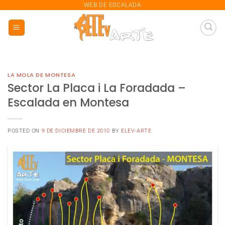
saltar
WEB DE ESCALADA
al
contenido
LA MOLA DE MONTESA
Sector La Placa i La Foradada –
Escalada en Montesa
POSTED ON
9 DE DICIEMBRE DE 2010
BY
ELEV-ARTE