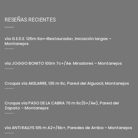
RESEÑAS RECIENTES
vía G.E.D.E. 125m 6a+»Restaurada», Iniciación largas –
Montanejos
vía JOGGO BONITO 100m 7c+/Ae. Miradores – Montanejos
Croquis vía AKELARRE, 135 m 6c, Pared del Alguacil, Montanejos
Croquis vía PASO DE LA CABRA 70 m 6c(5+/Ae), Pared del
Zapato – Montanejos
vía ANTI RALLYS 105 m A2+/6b+, Paredes de Arriba – Montanejos