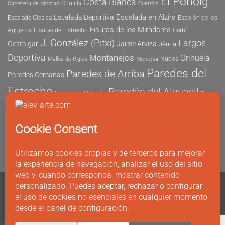
El Ponoig
Costa Blanca
Chulilla
Carretera de Montán
Cuerdas
Escalada en Alzira
Escalada Deportiva
Escalada Clásica
Espolón de los
Fisuras de los Miradores
Agujeros
Fisuras del Estrecho
Garbí
J. González (Pitxi)
Largos
Gestalgar
Jaime Arviza
Jérica
Deportiva
Montanejos
Orihuela
Nudos
Mallos de Riglos
Montesa
Paredes del
Paredes de Arriba
Paredes Cercanas
Estrecho
Paredón del Alguacil
Paredes del Morrón
Pau
Risco del Morrón
Peñón de Ifach
Peña María
Sector
Vicent
Tapia
Tallat Roig
Seguridad
Este
Sector Tubo
Sector Sur
Montanejos
Varios Largos
Tozal de Levante
Xeresa
Ximo
Álvaro Vernich
Fuertes
CONTACTO