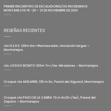
PRIMER ENCUENTRO DE ESCALADORES/AS INOXIDEMOS
MONTANEJOS 19 -20 – 21 DE NOVIEMBRE DE 2021
RESEÑAS RECIENTES
vía G.E.D.E. 125m 6a+»Restaurada», Iniciación largas –
Montanejos
vía JOGGO BONITO 100m 7c+/Ae. Miradores – Montanejos
Croquis vía AKELARRE, 135 m 6c, Pared del Alguacil, Montanejos
Croquis vía PASO DE LA CABRA 70 m 6c(5+/Ae), Pared del
Zapato – Montanejos