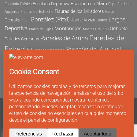
Escalada en Alzira
Escalada Deportiva
Escalada Clásica
Espolón de los
Fisuras de los Miradores
Agujeros
Fisuras del Estrecho
Garbí
J. González (Pitxi)
Largos
Gestalgar
Jaime Arviza
Jérica
Deportiva
Montanejos
Orihuela
Nudos
Mallos de Riglos
Montesa
Paredes del
Paredes de Arriba
Paredes Cercanas
Estrecho
Paredón del Alguacil
Paredes del Morrón
Pau
Risco del Morrón
Peñón de Ifach
Peña María
Sector
Vicent
Tapia
Tallat Roig
Seguridad
Este
Sector Tubo
Sector Sur
Montanejos
Varios Largos
Tozal de Levante
Xeresa
Ximo
Álvaro Vernich
Fuertes
CONTACTO