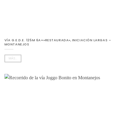
VÍA G.E.D.E. 125M 6A+»RESTAURADA», INICIACIÓN LARGAS –
MONTANEJOS
MÁS...