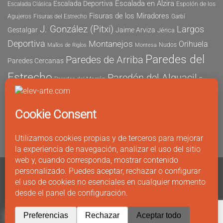
Escalada en Alzira
Escalada Deportiva
Escalada Clásica
Espolón de los
Fisuras de los Miradores
Agujeros
Fisuras del Estrecho
Garbí
J. González (Pitxi)
Largos
Gestalgar
Jaime Arviza
Jérica
Deportiva
Montanejos
Orihuela
Nudos
Mallos de Riglos
Montesa
Paredes del
Paredes de Arriba
Paredes Cercanas
Estrecho
Paredón del Alguacil
Paredes del Morrón
Pau
Risco del Morrón
Peñón de Ifach
Peña María
Sector
Vicent
Tapia
Tallat Roig
Seguridad
Este
Sector Tubo
Sector Sur
Montanejos
Varios Largos
Tozal de Levante
Xeresa
Ximo
Álvaro Vernich
Fuertes
CONTACTO