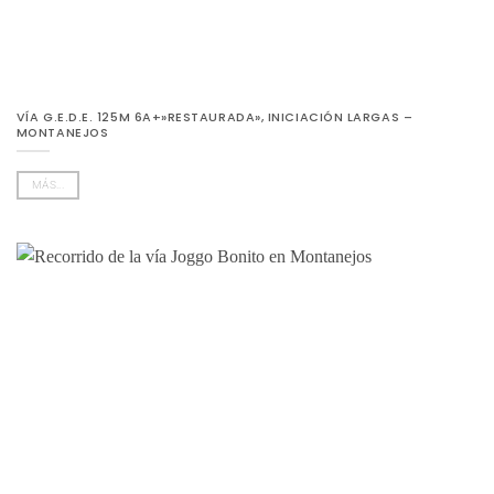
VÍA G.E.D.E. 125M 6A+»RESTAURADA», INICIACIÓN LARGAS –
MONTANEJOS
MÁS...