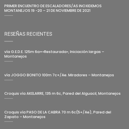
PRIMER ENCUENTRO DE ESCALADORES/AS INOXIDEMOS
MONTANEJOS 19 -20 – 21 DE NOVIEMBRE DE 2021
RESEÑAS RECIENTES
vía G.E.D.E. 125m 6a+»Restaurada», Iniciación largas –
Montanejos
vía JOGGO BONITO 100m 7c+/Ae. Miradores – Montanejos
Croquis vía AKELARRE, 135 m 6c, Pared del Alguacil, Montanejos
Croquis vía PASO DE LA CABRA 70 m 6c(5+/Ae), Pared del
Zapato – Montanejos