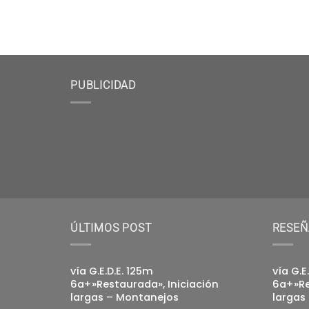
PUBLICIDAD
ÚLTIMOS POST
RESEÑ
vía G.E.D.E. 125m
vía G.E
6a+»Restaurada», Iniciación
6a+»Re
largas – Montanejos
largas