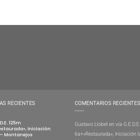
AS RECIENTES
COMENTARIOS RECIENTE
.D.E. 125m
Gustavo Llobet
en
vía G.E.D.
staurada», Iniciación
6a+»Restaurada», Iniciación l
 – Montanejos