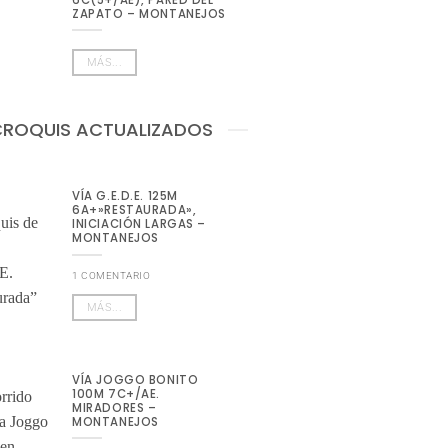
ZAPATO – MONTANEJOS
MÁS...
CROQUIS ACTUALIZADOS
VÍA G.E.D.E. 125M
6A+»RESTAURADA»,
INICIACIÓN LARGAS –
MONTANEJOS
1 COMENTARIO
MÁS...
VÍA JOGGO BONITO
100M 7C+/AE.
MIRADORES –
MONTANEJOS