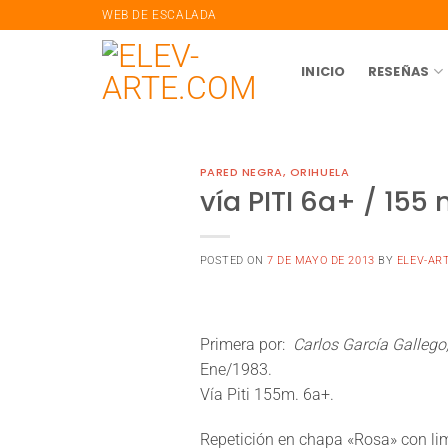
saltar
WEB DE ESCALADA
al
contenido
INICIO
RESEÑAS
PARED NEGRA, ORIHUELA
vía PITI 6a+ / 155
POSTED ON
7 DE MAYO DE 2013
BY
ELEV-AR
Primera por:
Carlos García Gallego
Ene/1983.
Vía Piti 155m. 6a+.
Repetición en chapa «
Rosa
» con li