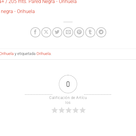
 / 205 mts. Pared Negra - Orihuela
negra - Orihuela
Orihuela
y etiquetada
Orihuela
.
0
Calificación de Artícu
los