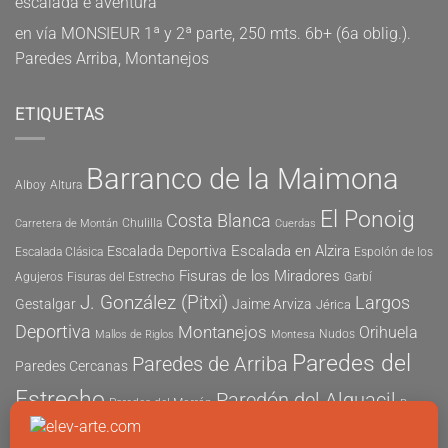
escalada e aventura
en
vía MONSIEUR 1ª y 2ª parte, 250 mts. 6b+ (6a oblig.).
Paredes Arriba, Montanejos
ETIQUETAS
Barranco de la Maimona
Alboy
Altura
El Ponoig
Costa Blanca
Chulilla
Carretera de Montán
Cuerdas
Escalada en Alzira
Escalada Deportiva
Escalada Clásica
Espolón de los
Fisuras de los Miradores
Agujeros
Fisuras del Estrecho
Garbí
J. González (Pitxi)
Largos
Gestalgar
Jaime Arviza
Jérica
Deportiva
Montanejos
Orihuela
Nudos
Mallos de Riglos
Montesa
Paredes del
Paredes de Arriba
Paredes Cercanas
Estrecho
Paredón del Alguacil
Paredes del Morrón
Pau
Risco del Morrón
Peñón de Ifach
Peña María
Sector
Vicent