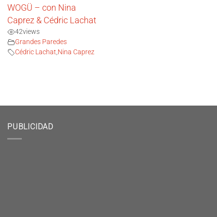
WOGÜ – con Nina
Caprez & Cédric Lachat
42
views
Grandes Paredes
Cédric Lachat
,
Nina Caprez
PUBLICIDAD