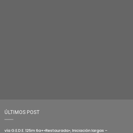
ÚLTIMOS POST
vía G.E.D.E. 125m 6a+»Restaurada», Iniciación largas –