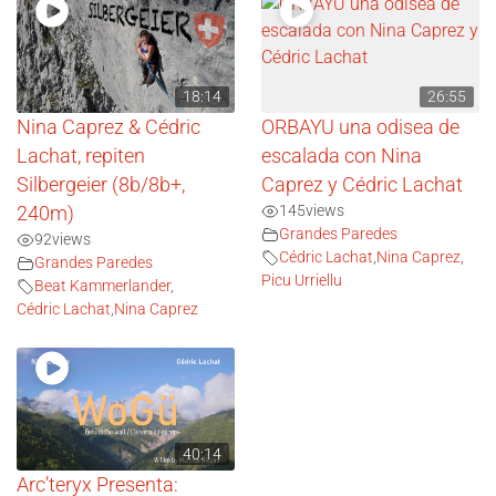
18:14
26:55
Nina Caprez & Cédric
ORBAYU una odisea de
Lachat, repiten
escalada con Nina
Silbergeier (8b/8b+,
Caprez y Cédric Lachat
145
views
240m)
Grandes Paredes
92
views
Cédric Lachat
,
Nina Caprez
,
Grandes Paredes
Picu Urriellu
Beat Kammerlander
,
Cédric Lachat
,
Nina Caprez
40:14
Arc’teryx Presenta: