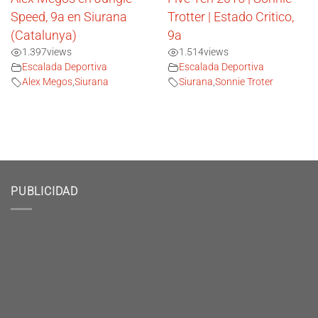
Speed, 9a en Siurana
Trotter | Estado Critico,
(Catalunya)
9a
1.397
views
1.514
views
Escalada Deportiva
Escalada Deportiva
Alex Megos
,
Siurana
Siurana
,
Sonnie Troter
PUBLICIDAD