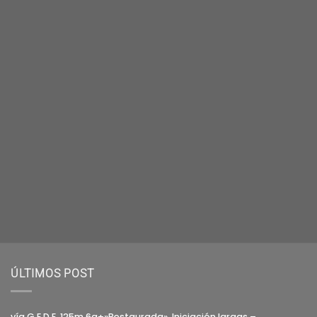
ÚLTIMOS POST
vía G.E.D.E. 125m 6a+»Restaurada», Iniciación largas –