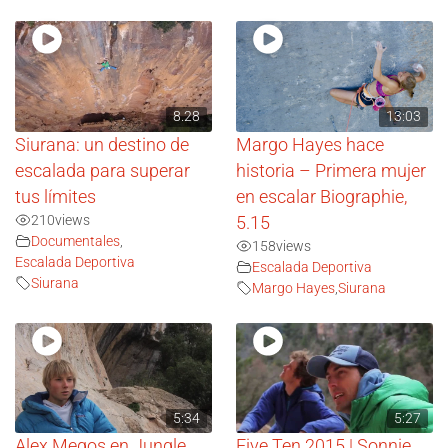
8.28
13:03
Siurana: un destino de
Margo Hayes hace
escalada para superar
historia – Primera mujer
tus límites
en escalar Biographie,
210
views
5.15
Documentales
,
158
views
Escalada Deportiva
Escalada Deportiva
Siurana
Margo Hayes
,
Siurana
5:34
5:27
Alex Megos en Jungle
Five Ten 2015 | Sonnie