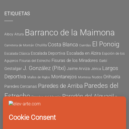
ETIQUETAS
Barranco de la Maimona
Alboy
Altura
El Ponoig
Costa Blanca
Chulilla
Carretera de Montán
Cuerdas
Escalada en Alzira
Escalada Deportiva
Escalada Clásica
Espolón de los
Fisuras de los Miradores
Agujeros
Fisuras del Estrecho
Garbí
J. González (Pitxi)
Largos
Gestalgar
Jaime Arviza
Jérica
Deportiva
Montanejos
Orihuela
Nudos
Mallos de Riglos
Montesa
Paredes del
Paredes de Arriba
Paredes Cercanas
Estrecho
Paredón del Alguacil
Paredes del Morrón
Pau
Risco del Morrón
Peñón de Ifach
Peña María
Sector
Vicent
Tapia
Tallat Roig
Seguridad
Este
Sector Tubo
Sector Sur
Montanejos
Varios Largos
Tozal de Levante
Xeresa
Ximo