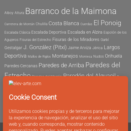
Barranco de la Maimona
Alboy
Altura
El Ponoig
Costa Blanca
Chulilla
Carretera de Montán
Cuerdas
Escalada en Alzira
Escalada Deportiva
Escalada Clásica
Espolón de los
Fisuras de los Miradores
Agujeros
Fisuras del Estrecho
Garbí
J. González (Pitxi)
Largos
Gestalgar
Jaime Arviza
Jérica
Deportiva
Montanejos
Orihuela
Nudos
Mallos de Riglos
Montesa
Paredes del
Paredes de Arriba
Paredes Cercanas
Estrecho
Paredón del Alguacil
Paredes del Morrón
Pau
Risco del Morrón
Peñón de Ifach
Peña María
Sector
Vicent
Tapia
Tallat Roig
Seguridad
Este
Sector Tubo
Sector Sur
Montanejos
Varios Largos
Tozal de Levante
Xeresa
Ximo
Álvaro Vernich
Fuertes