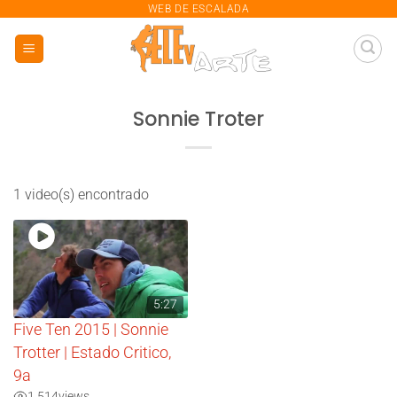
saltar
WEB DE ESCALADA
al
contenido
Sonnie Troter
1 video(s) encontrado
5:27
Five Ten 2015 | Sonnie
Trotter | Estado Critico,
9a
1.514
views