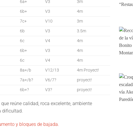
6a+
V3
3m
6b+
V3
4m
7c+
V10
3m
6b
V3
3.5m
6c
V4
4m
6b+
V3
4m
6c
V4
4m
8a+/b
V12/13
4m Proyect!
7a+/b?
V6/7?
proyect!
6b+?
V3?
proyect!
tor que reúne calidad, roca excelente, ambiente
 dificultad.
mento y bloques de bajada.