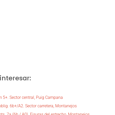
nteresar:
a
5+. Sector central, Puig Campana
ig. 6b+/A2. Sector carretera, Montanejos
s. 7a (6b / A0). Fisuras del estrecho, Montanejos