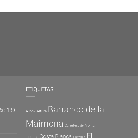
S
ETIQUETAS
Barranco de la
6c, 180
Alboy
Altura
Maimona
Carretera de Montán
El
Costa Blanca
Chulilla
Cuerdas