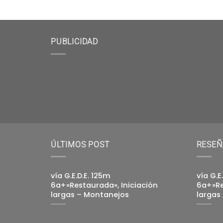
PUBLICIDAD
ÚLTIMOS POST
RESEÑ
vía G.E.D.E. 125m
vía G.E
6a+»Restaurada», Iniciación
6a+»Re
largas – Montanejos
largas