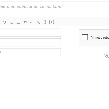
{}
[+]