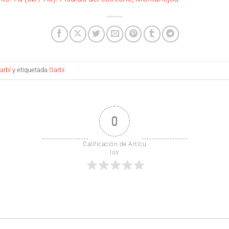
arbí
y etiquetada
Garbí
.
0
Calificación de Artícu
los