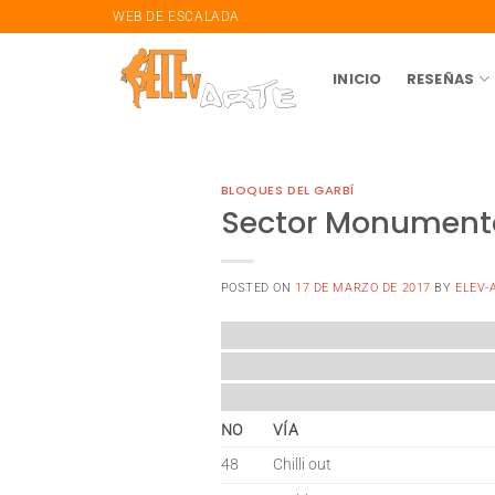
saltar
WEB DE ESCALADA
al
contenido
INICIO
RESEÑAS
BLOQUES DEL GARBÍ
Sector Monumento 
POSTED ON
17 DE MARZO DE 2017
BY
ELEV-
NO
VÍA
48
Chilli out