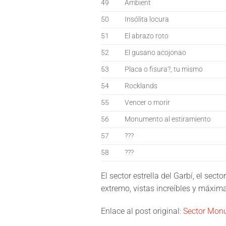
49
Ambient
50
Insólita locura
51
El abrazo roto
52
El gusano acojonao
53
Placa o fisura?, tu mismo
54
Rocklands
55
Vencer o morir
56
Monumento al estiramiento
57
???
58
???
El sector estrella del Garbí, el sec
extremo, vistas increíbles y máxima
Enlace al post original:
Sector Monu