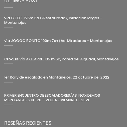
ÚLTIMOS POST
vía G.E.D.E. 125m 6a+»Restaurada», Iniciación largas –
Montanejos
vía JOGGO BONITO 100m 7c+/Ae. Miradores – Montanejos
Croquis vía AKELARRE, 135 m 6c, Pared del Alguacil, Montanejos
1er Rally de escalada en Montanejos. 22 octubre del 2022
PRIMER ENCUENTRO DE ESCALADORES/AS INOXIDEMOS
MONTANEJOS 19 -20 – 21 DE NOVIEMBRE DE 2021
RESEÑAS RECIENTES