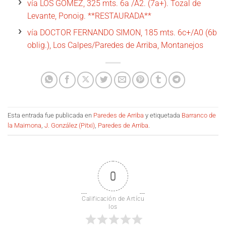
vía LOS GÓMEZ, 325 mts. 6a /A2. (7a+). Tozal de
Levante, Ponoig. **RESTAURADA**
vía DOCTOR FERNANDO SIMON, 185 mts. 6c+/A0 (6b
oblig.), Los Calpes/Paredes de Arriba, Montanejos
Esta entrada fue publicada en
Paredes de Arriba
y etiquetada
Barranco de
la Maimona
,
J. González (Pitxi)
,
Paredes de Arriba
.
0
Calificación de Artícu
los