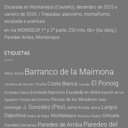
Escalada en Montanejos (Castelló), decembro de 2025 e
xaneiro de 2026. | Trepadas: alpinismo, montañismo,
escalada e aventura
en
vía MONSIEUR 1ª y 2ª parte, 250 mts. 6b+ (6a oblig.).
Paredes Arriba, Montanejos
ETIQUETAS
Barranco de la Maimona
Alboy
Altura
El Ponoig
Costa Blanca
Chulilla
Carretera de Montán
Cuerdas
Escalada en Alzira
Escalada Deportiva
Escalada Clásica
Espolón de los
Fisuras de los Miradores
Agujeros
Fisuras del Estrecho
Garbí
J. González (Pitxi)
Largos
Gestalgar
Jaime Arviza
Jérica
Deportiva
Montanejos
Orihuela
Nudos
Mallos de Riglos
Montesa
Paredes del
Paredes de Arriba
Paredes Cercanas