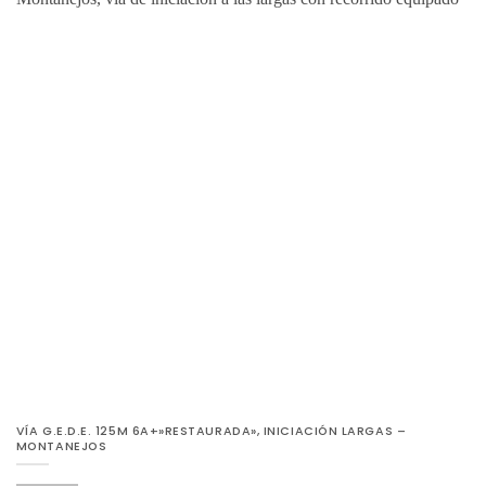
VÍA G.E.D.E. 125M 6A+»RESTAURADA», INICIACIÓN LARGAS –
MONTANEJOS