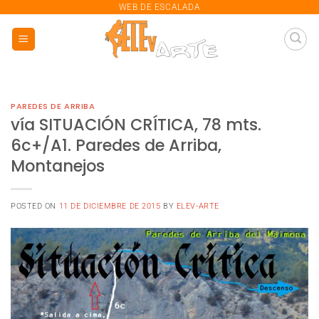
saltar
WEB DE ESCALADA
al
contenido
PAREDES DE ARRIBA
vía SITUACIÓN CRÍTICA, 78 mts.
6c+/A1. Paredes de Arriba,
Montanejos
POSTED ON
11 DE DICIEMBRE DE 2015
BY
ELEV-ARTE