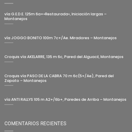
vía G.E.D.E. 125m 6a+»Restaurada», Iniciación largas –
Montanejos
vía JOGGO BONITO 100m 7c+/Ae. Miradores – Montanejos
Croquis vía AKELARRE, 135 m 6c, Pared del Alguacil, Montanejos
Croquis vía PASO DE LA CABRA 70 m 6c(5+/Ae), Pared del
Zapato – Montanejos
vía ANTI RALLYS 105 m A2+/6b+, Paredes de Arriba – Montanejos
COMENTARIOS RECIENTES