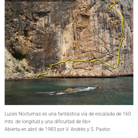
Luces Nocturnas
es una fantástica vía de escalada de 160
mts. de longitud y una dificultad de 6b+.
Abierta en abril de 1983 por
V. Andrés y S. Pastor.