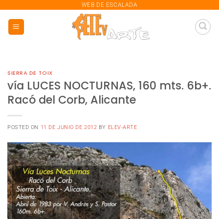
saltar
WEB DE ESCALADA
al
contenido
SIERRA DE TOIX
vía LUCES NOCTURNAS, 160 mts. 6b+.
Racó del Corb, Alicante
POSTED ON
11 DE JUNIO DE 2012
BY
ELEV-ARTE