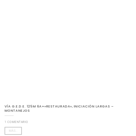
VÍA G.E.D.E. 125M 6A+»RESTAURADA», INICIACIÓN LARGAS –
MONTANEJOS
1 COMENTARIO
MÁS...