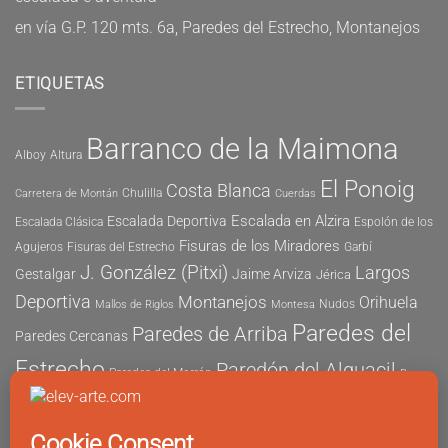
en
vía G.P. 120 mts. 6a, Paredes del Estrecho, Montanejos
ETIQUETAS
Barranco de la Maimona
Alboy
Altura
El Ponoig
Costa Blanca
Chulilla
Carretera de Montán
Cuerdas
Escalada en Alzira
Escalada Deportiva
Escalada Clásica
Espolón de los
Fisuras de los Miradores
Agujeros
Fisuras del Estrecho
Garbí
J. González (Pitxi)
Largos
Gestalgar
Jaime Arviza
Jérica
Deportiva
Montanejos
Orihuela
Nudos
Mallos de Riglos
Montesa
Paredes del
Paredes de Arriba
Paredes Cercanas
Estrecho
Paredón del Alguacil
Paredes del Morrón
Pau
Risco del Morrón
Peñón de Ifach
Peña María
Sector
Vicent
Tapia
Tallat Roig
Seguridad
Este
Sector Tubo
Sector Sur