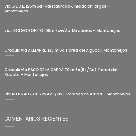
vía G.E.D.E. 125m 6a+»Restaurada», Iniciación largas –
Montanejos
vía JOGGO BONITO 100m 7c+/Ae. Miradores – Montanejos
Croquis vía AKELARRE, 135 m 6c, Pared del Alguacil, Montanejos
Croquis vía PASO DE LA CABRA 70 m 6c(5+/Ae), Pared del
Zapato – Montanejos
vía ANTI RALLYS 105 m A2+/6b+, Paredes de Arriba – Montanejos
COMENTARIOS RECIENTES